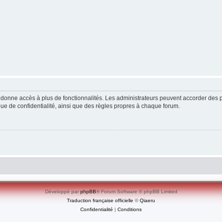
ous donne accès à plus de fonctionnalités. Les administrateurs peuvent accorder de
ique de confidentialité, ainsi que des règles propres à chaque forum.
Développé par
phpBB
® Forum Software © phpBB Limited
Traduction française officielle
©
Qiaeru
Confidentialité
|
Conditions