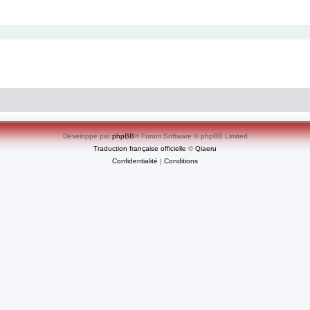
Développé par
phpBB
® Forum Software © phpBB Limited
Traduction française officielle
©
Qiaeru
Confidentialité
|
Conditions