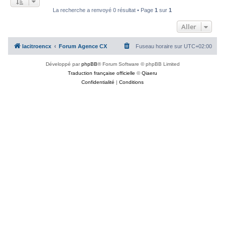
c
La recherche a renvoyé 0 résultat • Page
1
sur
1
h
Aller
e
r
lacitroencx
Forum Agence CX
Fuseau horaire sur
UTC+02:00
Développé par
phpBB
® Forum Software © phpBB Limited
Traduction française officielle
©
Qiaeru
Confidentialité
|
Conditions