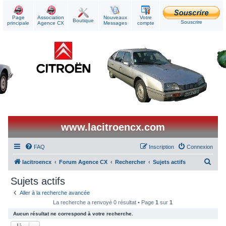
Page
Association
Nouveaux
Votre
Boutique
Souscrire
principale
Agence CX
Messages
compte
www.lacitroencx.com
FAQ
Inscription
Connexion
R
lacitroencx
Forum Agence CX
Rechercher
Sujets actifs
e
Sujets actifs
c
Aller à la recherche avancée
h
La recherche a renvoyé 0 résultat • Page
1
sur
1
e
Aucun résultat ne correspond à votre recherche.
r