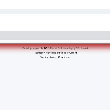
Développé par
phpBB
® Forum Software © phpBB Limited
Traduction française officielle
©
Qiaeru
Confidentialité
|
Conditions