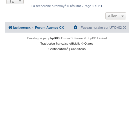
c
La recherche a renvoyé 0 résultat • Page
1
sur
1
h
Aller
e
r
lacitroencx
Forum Agence CX
Fuseau horaire sur
UTC+02:00
Développé par
phpBB
® Forum Software © phpBB Limited
Traduction française officielle
©
Qiaeru
Confidentialité
|
Conditions