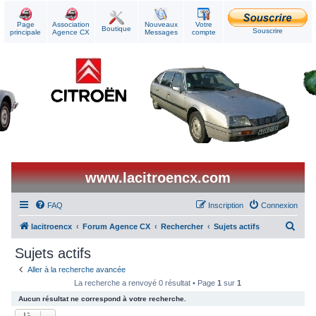
Page
Association
Nouveaux
Votre
Boutique
Souscrire
principale
Agence CX
Messages
compte
www.lacitroencx.com
FAQ
Inscription
Connexion
R
lacitroencx
Forum Agence CX
Rechercher
Sujets actifs
e
Sujets actifs
c
Aller à la recherche avancée
h
La recherche a renvoyé 0 résultat • Page
1
sur
1
e
Aucun résultat ne correspond à votre recherche.
r