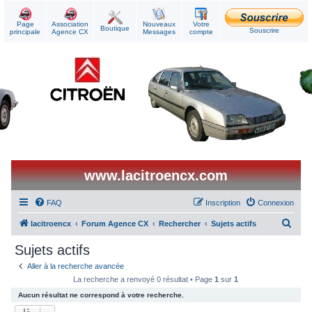
Page
Association
Nouveaux
Votre
Boutique
Souscrire
principale
Agence CX
Messages
compte
www.lacitroencx.com
FAQ
Inscription
Connexion
R
lacitroencx
Forum Agence CX
Rechercher
Sujets actifs
e
Sujets actifs
c
Aller à la recherche avancée
h
La recherche a renvoyé 0 résultat • Page
1
sur
1
e
Aucun résultat ne correspond à votre recherche.
r