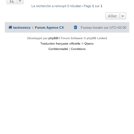
c
La recherche a renvoyé 0 résultat • Page
1
sur
1
h
Aller
e
r
lacitroencx
Forum Agence CX
Fuseau horaire sur
UTC+02:00
Développé par
phpBB
® Forum Software © phpBB Limited
Traduction française officielle
©
Qiaeru
Confidentialité
|
Conditions