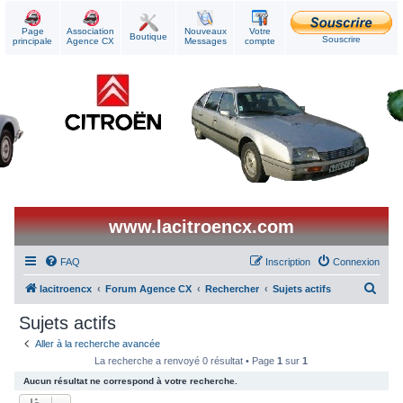
Page
Association
Nouveaux
Votre
Boutique
Souscrire
principale
Agence CX
Messages
compte
www.lacitroencx.com
FAQ
Inscription
Connexion
R
lacitroencx
Forum Agence CX
Rechercher
Sujets actifs
e
Sujets actifs
c
Aller à la recherche avancée
h
La recherche a renvoyé 0 résultat • Page
1
sur
1
e
Aucun résultat ne correspond à votre recherche.
r