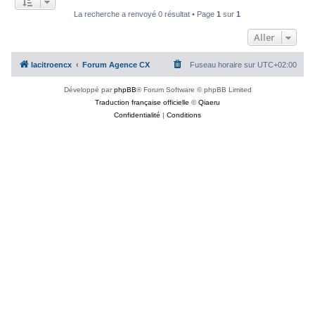
c
La recherche a renvoyé 0 résultat • Page
1
sur
1
h
Aller
e
r
lacitroencx
Forum Agence CX
Fuseau horaire sur
UTC+02:00
Développé par
phpBB
® Forum Software © phpBB Limited
Traduction française officielle
©
Qiaeru
Confidentialité
|
Conditions