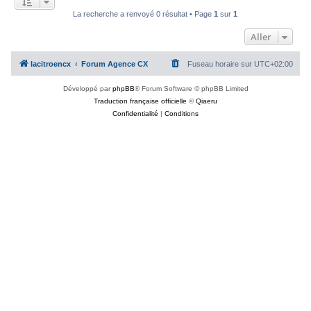
c
La recherche a renvoyé 0 résultat • Page
1
sur
1
h
Aller
e
r
lacitroencx
Forum Agence CX
Fuseau horaire sur
UTC+02:00
Développé par
phpBB
® Forum Software © phpBB Limited
Traduction française officielle
©
Qiaeru
Confidentialité
|
Conditions