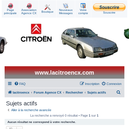
Page
Association
Nouveaux
Votre
Boutique
Souscrire
principale
Agence CX
Messages
compte
www.lacitroencx.com
FAQ
Inscription
Connexion
R
lacitroencx
Forum Agence CX
Rechercher
Sujets actifs
e
Sujets actifs
c
Aller à la recherche avancée
h
La recherche a renvoyé 0 résultat • Page
1
sur
1
e
Aucun résultat ne correspond à votre recherche.
r