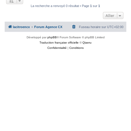
c
La recherche a renvoyé 0 résultat • Page
1
sur
1
h
Aller
e
r
lacitroencx
Forum Agence CX
Fuseau horaire sur
UTC+02:00
Développé par
phpBB
® Forum Software © phpBB Limited
Traduction française officielle
©
Qiaeru
Confidentialité
|
Conditions