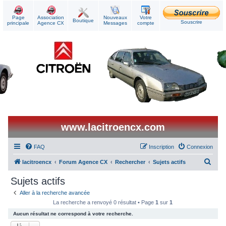
Page
Association
Nouveaux
Votre
Boutique
Souscrire
principale
Agence CX
Messages
compte
www.lacitroencx.com
FAQ
Inscription
Connexion
R
lacitroencx
Forum Agence CX
Rechercher
Sujets actifs
e
Sujets actifs
c
Aller à la recherche avancée
h
La recherche a renvoyé 0 résultat • Page
1
sur
1
e
Aucun résultat ne correspond à votre recherche.
r