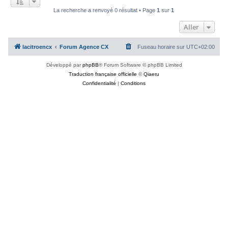
c
La recherche a renvoyé 0 résultat • Page
1
sur
1
h
Aller
e
r
lacitroencx
Forum Agence CX
Fuseau horaire sur
UTC+02:00
Développé par
phpBB
® Forum Software © phpBB Limited
Traduction française officielle
©
Qiaeru
Confidentialité
|
Conditions