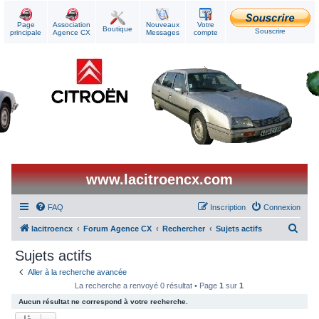
Page
Association
Nouveaux
Votre
Boutique
Souscrire
principale
Agence CX
Messages
compte
www.lacitroencx.com
FAQ
Inscription
Connexion
R
lacitroencx
Forum Agence CX
Rechercher
Sujets actifs
e
Sujets actifs
c
Aller à la recherche avancée
h
La recherche a renvoyé 0 résultat • Page
1
sur
1
e
Aucun résultat ne correspond à votre recherche.
r