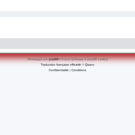
Développé par
phpBB
® Forum Software © phpBB Limited
Traduction française officielle
©
Qiaeru
Confidentialité
|
Conditions