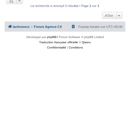
c
La recherche a renvoyé 0 résultat • Page
1
sur
1
h
Aller
e
r
lacitroencx
Forum Agence CX
Fuseau horaire sur
UTC+02:00
Développé par
phpBB
® Forum Software © phpBB Limited
Traduction française officielle
©
Qiaeru
Confidentialité
|
Conditions