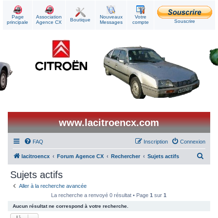
Page
Association
Nouveaux
Votre
Boutique
Souscrire
principale
Agence CX
Messages
compte
www.lacitroencx.com
FAQ
Inscription
Connexion
R
lacitroencx
Forum Agence CX
Rechercher
Sujets actifs
e
Sujets actifs
c
Aller à la recherche avancée
h
La recherche a renvoyé 0 résultat • Page
1
sur
1
e
Aucun résultat ne correspond à votre recherche.
r