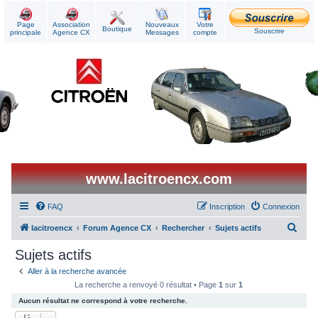
Page
Association
Nouveaux
Votre
Boutique
Souscrire
principale
Agence CX
Messages
compte
www.lacitroencx.com
FAQ
Inscription
Connexion
R
lacitroencx
Forum Agence CX
Rechercher
Sujets actifs
e
Sujets actifs
c
Aller à la recherche avancée
h
La recherche a renvoyé 0 résultat • Page
1
sur
1
e
Aucun résultat ne correspond à votre recherche.
r