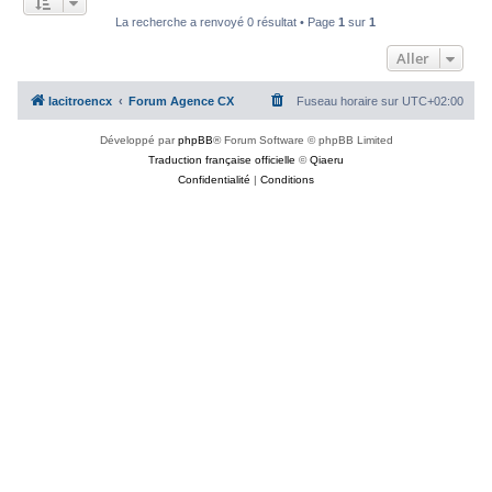
c
La recherche a renvoyé 0 résultat • Page
1
sur
1
h
Aller
e
r
lacitroencx
Forum Agence CX
Fuseau horaire sur
UTC+02:00
Développé par
phpBB
® Forum Software © phpBB Limited
Traduction française officielle
©
Qiaeru
Confidentialité
|
Conditions