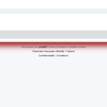
Développé par
phpBB
® Forum Software © phpBB Limited
Traduction française officielle
©
Qiaeru
Confidentialité
|
Conditions