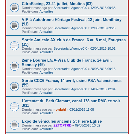
CitroRacing, 23-24 juillet, Moulins (03)
Dernier message par
SecretariatLAgenceCX
«
12/05/2016 09:38
Publié dans
Actualités
VIP à Autodrome Héritage Festival, 12 juin, Montlhéry
(91)
Dernier message par
SecretariatLAgenceCX
«
12/05/2016 09:26
Publié dans
Actualités
Sortie Amicale AX club de France, 6 au 8 mai, Fougères
(35)
Dernier message par
SecretariatLAgenceCX
«
02/04/2016 10:01
Publié dans
Actualités
2eme Bourse LN/A-Visa Club de France, 24 avril,
Sennely (45)
Dernier message par
SecretariatLAgenceCX
«
20/03/2016 09:16
Publié dans
Actualités
Sortie CCC6 France, 14 avril, usine PSA Valenciennes
(59)
Dernier message par
SecretariatLAgenceCX
«
14/02/2016 12:04
Publié dans
Actualités
L'attentat du Petit Clamart, canal 138 sur RMC ce soir
3/11
Dernier message par
nordahl
«
03/11/2015 11:08
Publié dans
Actualités
Expo de véhicules anciens St Pierre Eglise
Dernier message par
ZZTOPTRD
«
09/08/2015 13:32
Publié dans
Actualités