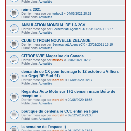
Publié dans
Actualités
reims 2021
Dernier message par
turbod2
«
04/05/2021 20:52
Publié dans
Actualités
ANNULATION MONDIAL DE LA 2CV
Dernier message par
SecretariatLAgenceCX
«
23/02/2021 18:27
Publié dans
Actualités
CLUB CITROEN NOUVELLE ZELANDE
Dernier message par
SecretariatLAgenceCX
«
23/02/2021 18:19
Publié dans
Actualités
CITROENVIE Magazine du Canada
Dernier message par
misscx
«
03/02/2021 16:33
Publié dans
Actualités
demande de CX pour tournage le 12 octobre a Villiers
sur Orge( RP Sud 91)
Dernier message par
nordahl
«
17/09/2020 20:17
Publié dans
Actualités
Regardez Auto Moto sur TF1 demain matin Boîte de
réception x
Dernier message par
nordahl
«
29/08/2020 18:58
Publié dans
Actualités
boutique du centenaire CCC enfin en ligne
Dernier message par
nordahl
«
09/12/2019 23:38
Publié dans
Actualités
la semaine de l'espace :)
Dernier message par
nordahl
«
03/10/2019 22:35