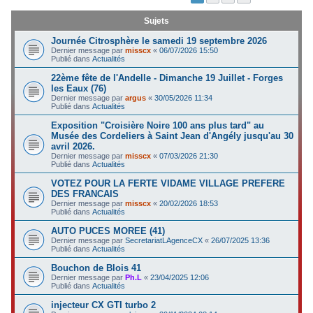
c
Sujets
h
Journée Citrosphère le samedi 19 septembre 2026
e
Dernier message par
misscx
«
06/07/2026 15:50
Publié dans
Actualités
r
22ème fête de l'Andelle - Dimanche 19 Juillet - Forges
les Eaux (76)
Dernier message par
argus
«
30/05/2026 11:34
Publié dans
Actualités
Exposition "Croisière Noire 100 ans plus tard" au
Musée des Cordeliers à Saint Jean d'Angély jusqu'au 30
avril 2026.
Dernier message par
misscx
«
07/03/2026 21:30
Publié dans
Actualités
VOTEZ POUR LA FERTE VIDAME VILLAGE PREFERE
DES FRANCAIS
Dernier message par
misscx
«
20/02/2026 18:53
Publié dans
Actualités
AUTO PUCES MOREE (41)
Dernier message par
SecretariatLAgenceCX
«
26/07/2025 13:36
Publié dans
Actualités
Bouchon de Blois 41
Dernier message par
Ph.L
«
23/04/2025 12:06
Publié dans
Actualités
injecteur CX GTI turbo 2