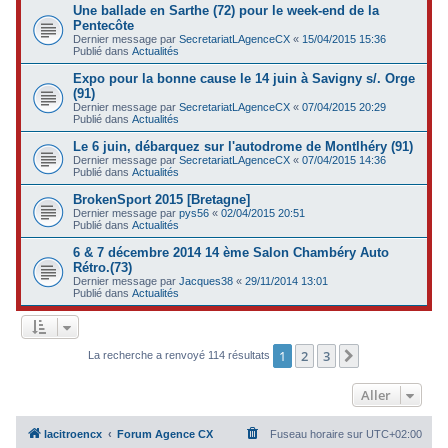
Une ballade en Sarthe (72) pour le week-end de la
Pentecôte
Dernier message par
SecretariatLAgenceCX
«
15/04/2015 15:36
Publié dans
Actualités
Expo pour la bonne cause le 14 juin à Savigny s/. Orge
(91)
Dernier message par
SecretariatLAgenceCX
«
07/04/2015 20:29
Publié dans
Actualités
Le 6 juin, débarquez sur l'autodrome de Montlhéry (91)
Dernier message par
SecretariatLAgenceCX
«
07/04/2015 14:36
Publié dans
Actualités
BrokenSport 2015 [Bretagne]
Dernier message par
pys56
«
02/04/2015 20:51
Publié dans
Actualités
6 & 7 décembre 2014 14 ème Salon Chambéry Auto
Rétro.(73)
Dernier message par
Jacques38
«
29/11/2014 13:01
Publié dans
Actualités
1
2
3
Suivant
La recherche a renvoyé 114 résultats
Aller
lacitroencx
Forum Agence CX
Fuseau horaire sur
UTC+02:00