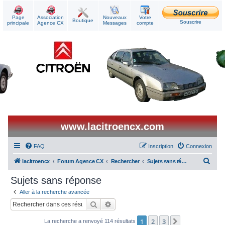
Page
Association
Nouveaux
Votre
Boutique
Souscrire
principale
Agence CX
Messages
compte
www.lacitroencx.com
FAQ
Inscription
Connexion
R
lacitroencx
Forum Agence CX
Rechercher
Sujets sans réponse
e
Sujets sans réponse
c
Aller à la recherche avancée
h
Rechercher
Recherche avancée
e
1
2
3
Suivant
La recherche a renvoyé 114 résultats
r