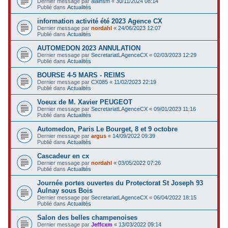
Dernier message par
alainsm
«
30/11/2024 08:14
Publié dans
Actualités
information activité été 2023 Agence CX
Dernier message par
nordahl
«
24/06/2023 12:07
Publié dans
Actualités
AUTOMEDON 2023 ANNULATION
Dernier message par
SecretariatLAgenceCX
«
02/03/2023 12:29
Publié dans
Actualités
BOURSE 4-5 MARS - REIMS
Dernier message par
CX085
«
11/02/2023 22:19
Publié dans
Actualités
Voeux de M. Xavier PEUGEOT
Dernier message par
SecretariatLAgenceCX
«
09/01/2023 11:16
Publié dans
Actualités
Automedon, Paris Le Bourget, 8 et 9 octobre
Dernier message par
argus
«
14/09/2022 09:39
Publié dans
Actualités
Cascadeur en cx
Dernier message par
nordahl
«
03/05/2022 07:26
Publié dans
Actualités
Journée portes ouvertes du Protectorat St Joseph 93
Aulnay sous Bois
Dernier message par
SecretariatLAgenceCX
«
06/04/2022 18:15
Publié dans
Actualités
Salon des belles champenoises
Dernier message par
Jeffcxm
«
13/03/2022 09:14