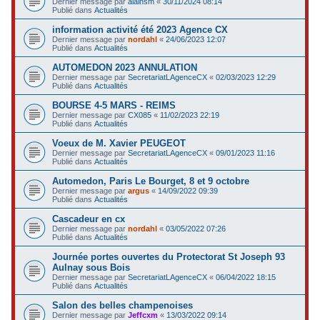
Dernier message par
alainsm
«
30/11/2024 08:14
Publié dans
Actualités
information activité été 2023 Agence CX
Dernier message par
nordahl
«
24/06/2023 12:07
Publié dans
Actualités
AUTOMEDON 2023 ANNULATION
Dernier message par
SecretariatLAgenceCX
«
02/03/2023 12:29
Publié dans
Actualités
BOURSE 4-5 MARS - REIMS
Dernier message par
CX085
«
11/02/2023 22:19
Publié dans
Actualités
Voeux de M. Xavier PEUGEOT
Dernier message par
SecretariatLAgenceCX
«
09/01/2023 11:16
Publié dans
Actualités
Automedon, Paris Le Bourget, 8 et 9 octobre
Dernier message par
argus
«
14/09/2022 09:39
Publié dans
Actualités
Cascadeur en cx
Dernier message par
nordahl
«
03/05/2022 07:26
Publié dans
Actualités
Journée portes ouvertes du Protectorat St Joseph 93
Aulnay sous Bois
Dernier message par
SecretariatLAgenceCX
«
06/04/2022 18:15
Publié dans
Actualités
Salon des belles champenoises
Dernier message par
Jeffcxm
«
13/03/2022 09:14