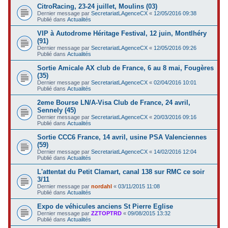
CitroRacing, 23-24 juillet, Moulins (03)
Dernier message par
SecretariatLAgenceCX
«
12/05/2016 09:38
Publié dans
Actualités
VIP à Autodrome Héritage Festival, 12 juin, Montlhéry
(91)
Dernier message par
SecretariatLAgenceCX
«
12/05/2016 09:26
Publié dans
Actualités
Sortie Amicale AX club de France, 6 au 8 mai, Fougères
(35)
Dernier message par
SecretariatLAgenceCX
«
02/04/2016 10:01
Publié dans
Actualités
2eme Bourse LN/A-Visa Club de France, 24 avril,
Sennely (45)
Dernier message par
SecretariatLAgenceCX
«
20/03/2016 09:16
Publié dans
Actualités
Sortie CCC6 France, 14 avril, usine PSA Valenciennes
(59)
Dernier message par
SecretariatLAgenceCX
«
14/02/2016 12:04
Publié dans
Actualités
L'attentat du Petit Clamart, canal 138 sur RMC ce soir
3/11
Dernier message par
nordahl
«
03/11/2015 11:08
Publié dans
Actualités
Expo de véhicules anciens St Pierre Eglise
Dernier message par
ZZTOPTRD
«
09/08/2015 13:32
Publié dans
Actualités