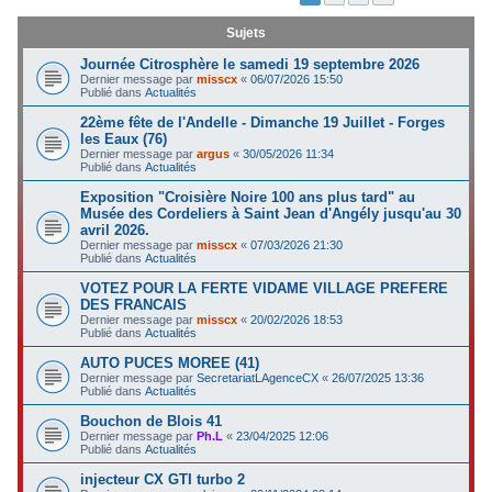
c
Sujets
h
Journée Citrosphère le samedi 19 septembre 2026
e
Dernier message par
misscx
«
06/07/2026 15:50
Publié dans
Actualités
r
22ème fête de l'Andelle - Dimanche 19 Juillet - Forges
les Eaux (76)
Dernier message par
argus
«
30/05/2026 11:34
Publié dans
Actualités
Exposition "Croisière Noire 100 ans plus tard" au
Musée des Cordeliers à Saint Jean d'Angély jusqu'au 30
avril 2026.
Dernier message par
misscx
«
07/03/2026 21:30
Publié dans
Actualités
VOTEZ POUR LA FERTE VIDAME VILLAGE PREFERE
DES FRANCAIS
Dernier message par
misscx
«
20/02/2026 18:53
Publié dans
Actualités
AUTO PUCES MOREE (41)
Dernier message par
SecretariatLAgenceCX
«
26/07/2025 13:36
Publié dans
Actualités
Bouchon de Blois 41
Dernier message par
Ph.L
«
23/04/2025 12:06
Publié dans
Actualités
injecteur CX GTI turbo 2