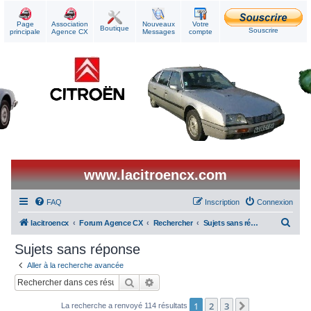
Page
Association
Nouveaux
Votre
Boutique
Souscrire
principale
Agence CX
Messages
compte
www.lacitroencx.com
FAQ
Inscription
Connexion
R
lacitroencx
Forum Agence CX
Rechercher
Sujets sans réponse
e
Sujets sans réponse
c
Aller à la recherche avancée
h
Rechercher
Recherche avancée
e
1
2
3
Suivant
La recherche a renvoyé 114 résultats
r