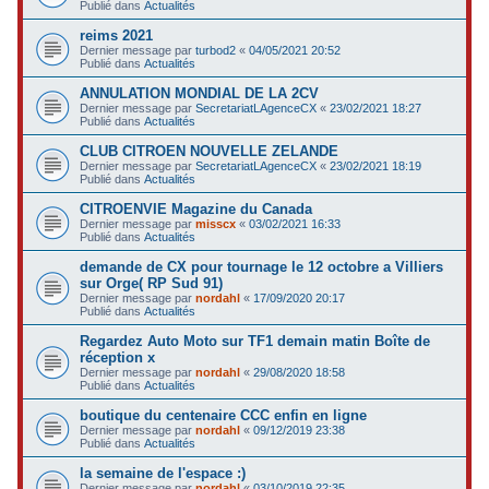
Publié dans
Actualités
reims 2021
Dernier message par
turbod2
«
04/05/2021 20:52
Publié dans
Actualités
ANNULATION MONDIAL DE LA 2CV
Dernier message par
SecretariatLAgenceCX
«
23/02/2021 18:27
Publié dans
Actualités
CLUB CITROEN NOUVELLE ZELANDE
Dernier message par
SecretariatLAgenceCX
«
23/02/2021 18:19
Publié dans
Actualités
CITROENVIE Magazine du Canada
Dernier message par
misscx
«
03/02/2021 16:33
Publié dans
Actualités
demande de CX pour tournage le 12 octobre a Villiers
sur Orge( RP Sud 91)
Dernier message par
nordahl
«
17/09/2020 20:17
Publié dans
Actualités
Regardez Auto Moto sur TF1 demain matin Boîte de
réception x
Dernier message par
nordahl
«
29/08/2020 18:58
Publié dans
Actualités
boutique du centenaire CCC enfin en ligne
Dernier message par
nordahl
«
09/12/2019 23:38
Publié dans
Actualités
la semaine de l'espace :)
Dernier message par
nordahl
«
03/10/2019 22:35