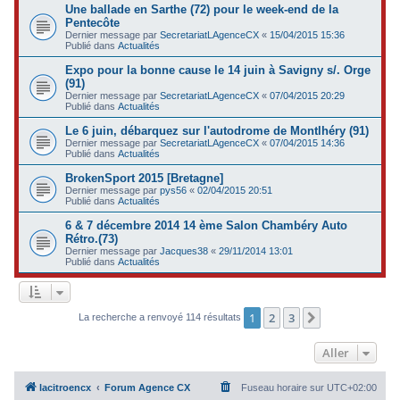
Une ballade en Sarthe (72) pour le week-end de la
Pentecôte
Dernier message par
SecretariatLAgenceCX
«
15/04/2015 15:36
Publié dans
Actualités
Expo pour la bonne cause le 14 juin à Savigny s/. Orge
(91)
Dernier message par
SecretariatLAgenceCX
«
07/04/2015 20:29
Publié dans
Actualités
Le 6 juin, débarquez sur l'autodrome de Montlhéry (91)
Dernier message par
SecretariatLAgenceCX
«
07/04/2015 14:36
Publié dans
Actualités
BrokenSport 2015 [Bretagne]
Dernier message par
pys56
«
02/04/2015 20:51
Publié dans
Actualités
6 & 7 décembre 2014 14 ème Salon Chambéry Auto
Rétro.(73)
Dernier message par
Jacques38
«
29/11/2014 13:01
Publié dans
Actualités
1
2
3
Suivant
La recherche a renvoyé 114 résultats
Aller
lacitroencx
Forum Agence CX
Fuseau horaire sur
UTC+02:00