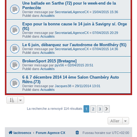
Une ballade en Sarthe (72) pour le week-end de la
Pentecôte
Dernier message par
SecretariatLAgenceCX
«
15/04/2015 15:36
Publié dans
Actualités
Expo pour la bonne cause le 14 juin à Savigny s/. Orge
(91)
Dernier message par
SecretariatLAgenceCX
«
07/04/2015 20:29
Publié dans
Actualités
Le 6 juin, débarquez sur l'autodrome de Montlhéry (91)
Dernier message par
SecretariatLAgenceCX
«
07/04/2015 14:36
Publié dans
Actualités
BrokenSport 2015 [Bretagne]
Dernier message par
pys56
«
02/04/2015 20:51
Publié dans
Actualités
6 & 7 décembre 2014 14 ème Salon Chambéry Auto
Rétro.(73)
Dernier message par
Jacques38
«
29/11/2014 13:01
Publié dans
Actualités
1
2
3
Suivant
La recherche a renvoyé 114 résultats
Aller
lacitroencx
Forum Agence CX
Fuseau horaire sur
UTC+02:00