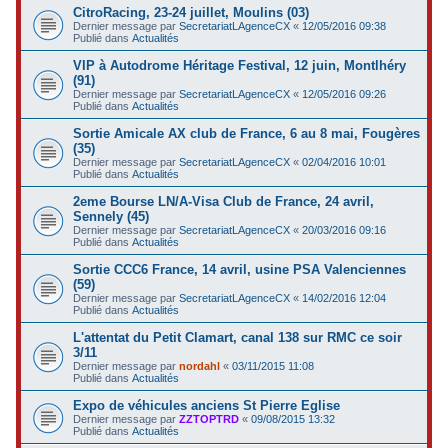
CitroRacing, 23-24 juillet, Moulins (03)
Dernier message par
SecretariatLAgenceCX
«
12/05/2016 09:38
Publié dans
Actualités
VIP à Autodrome Héritage Festival, 12 juin, Montlhéry
(91)
Dernier message par
SecretariatLAgenceCX
«
12/05/2016 09:26
Publié dans
Actualités
Sortie Amicale AX club de France, 6 au 8 mai, Fougères
(35)
Dernier message par
SecretariatLAgenceCX
«
02/04/2016 10:01
Publié dans
Actualités
2eme Bourse LN/A-Visa Club de France, 24 avril,
Sennely (45)
Dernier message par
SecretariatLAgenceCX
«
20/03/2016 09:16
Publié dans
Actualités
Sortie CCC6 France, 14 avril, usine PSA Valenciennes
(59)
Dernier message par
SecretariatLAgenceCX
«
14/02/2016 12:04
Publié dans
Actualités
L'attentat du Petit Clamart, canal 138 sur RMC ce soir
3/11
Dernier message par
nordahl
«
03/11/2015 11:08
Publié dans
Actualités
Expo de véhicules anciens St Pierre Eglise
Dernier message par
ZZTOPTRD
«
09/08/2015 13:32
Publié dans
Actualités