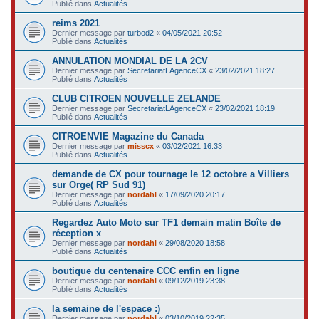
Publié dans
Actualités
reims 2021
Dernier message par
turbod2
«
04/05/2021 20:52
Publié dans
Actualités
ANNULATION MONDIAL DE LA 2CV
Dernier message par
SecretariatLAgenceCX
«
23/02/2021 18:27
Publié dans
Actualités
CLUB CITROEN NOUVELLE ZELANDE
Dernier message par
SecretariatLAgenceCX
«
23/02/2021 18:19
Publié dans
Actualités
CITROENVIE Magazine du Canada
Dernier message par
misscx
«
03/02/2021 16:33
Publié dans
Actualités
demande de CX pour tournage le 12 octobre a Villiers
sur Orge( RP Sud 91)
Dernier message par
nordahl
«
17/09/2020 20:17
Publié dans
Actualités
Regardez Auto Moto sur TF1 demain matin Boîte de
réception x
Dernier message par
nordahl
«
29/08/2020 18:58
Publié dans
Actualités
boutique du centenaire CCC enfin en ligne
Dernier message par
nordahl
«
09/12/2019 23:38
Publié dans
Actualités
la semaine de l'espace :)
Dernier message par
nordahl
«
03/10/2019 22:35