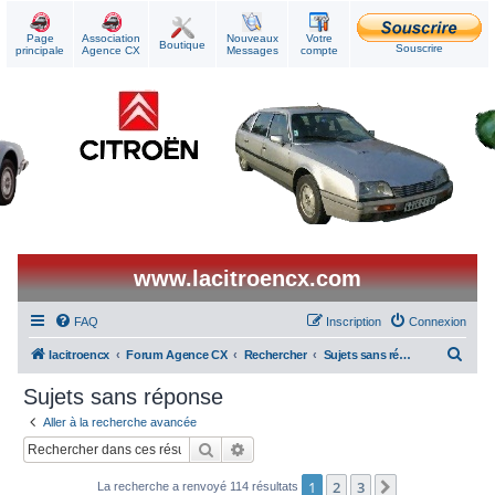
Page
Association
Nouveaux
Votre
Boutique
Souscrire
principale
Agence CX
Messages
compte
www.lacitroencx.com
FAQ
Inscription
Connexion
R
lacitroencx
Forum Agence CX
Rechercher
Sujets sans réponse
e
Sujets sans réponse
c
Aller à la recherche avancée
h
Rechercher
Recherche avancée
e
1
2
3
Suivant
La recherche a renvoyé 114 résultats
r