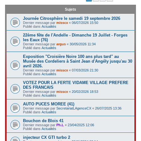
c
Sujets
h
Journée Citrosphère le samedi 19 septembre 2026
e
Dernier message par
misscx
«
06/07/2026 15:50
Publié dans
Actualités
r
22ème fête de l'Andelle - Dimanche 19 Juillet - Forges
les Eaux (76)
Dernier message par
argus
«
30/05/2026 11:34
Publié dans
Actualités
Exposition "Croisière Noire 100 ans plus tard" au
Musée des Cordeliers à Saint Jean d'Angély jusqu'au 30
avril 2026.
Dernier message par
misscx
«
07/03/2026 21:30
Publié dans
Actualités
VOTEZ POUR LA FERTE VIDAME VILLAGE PREFERE
DES FRANCAIS
Dernier message par
misscx
«
20/02/2026 18:53
Publié dans
Actualités
AUTO PUCES MOREE (41)
Dernier message par
SecretariatLAgenceCX
«
26/07/2025 13:36
Publié dans
Actualités
Bouchon de Blois 41
Dernier message par
Ph.L
«
23/04/2025 12:06
Publié dans
Actualités
injecteur CX GTI turbo 2