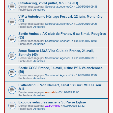
CitroRacing, 23-24 juillet, Moulins (03)
Dernier message par
SecretariatLAgenceCX
«
12/05/2016 09:38
Publié dans
Actualités
VIP à Autodrome Héritage Festival, 12 juin, Montlhéry
(91)
Dernier message par
SecretariatLAgenceCX
«
12/05/2016 09:26
Publié dans
Actualités
Sortie Amicale AX club de France, 6 au 8 mai, Fougères
(35)
Dernier message par
SecretariatLAgenceCX
«
02/04/2016 10:01
Publié dans
Actualités
2eme Bourse LN/A-Visa Club de France, 24 avril,
Sennely (45)
Dernier message par
SecretariatLAgenceCX
«
20/03/2016 09:16
Publié dans
Actualités
Sortie CCC6 France, 14 avril, usine PSA Valenciennes
(59)
Dernier message par
SecretariatLAgenceCX
«
14/02/2016 12:04
Publié dans
Actualités
L'attentat du Petit Clamart, canal 138 sur RMC ce soir
3/11
Dernier message par
nordahl
«
03/11/2015 11:08
Publié dans
Actualités
Expo de véhicules anciens St Pierre Eglise
Dernier message par
ZZTOPTRD
«
09/08/2015 13:32
Publié dans
Actualités