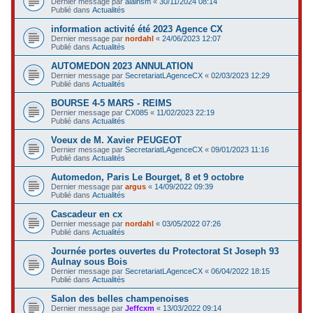
Dernier message par
alainsm
«
30/11/2024 08:14
Publié dans
Actualités
information activité été 2023 Agence CX
Dernier message par
nordahl
«
24/06/2023 12:07
Publié dans
Actualités
AUTOMEDON 2023 ANNULATION
Dernier message par
SecretariatLAgenceCX
«
02/03/2023 12:29
Publié dans
Actualités
BOURSE 4-5 MARS - REIMS
Dernier message par
CX085
«
11/02/2023 22:19
Publié dans
Actualités
Voeux de M. Xavier PEUGEOT
Dernier message par
SecretariatLAgenceCX
«
09/01/2023 11:16
Publié dans
Actualités
Automedon, Paris Le Bourget, 8 et 9 octobre
Dernier message par
argus
«
14/09/2022 09:39
Publié dans
Actualités
Cascadeur en cx
Dernier message par
nordahl
«
03/05/2022 07:26
Publié dans
Actualités
Journée portes ouvertes du Protectorat St Joseph 93
Aulnay sous Bois
Dernier message par
SecretariatLAgenceCX
«
06/04/2022 18:15
Publié dans
Actualités
Salon des belles champenoises
Dernier message par
Jeffcxm
«
13/03/2022 09:14