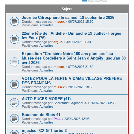
c
Sujets
h
Journée Citrosphère le samedi 19 septembre 2026
e
Dernier message par
misscx
«
06/07/2026 15:50
Publié dans
Actualités
r
22ème fête de l'Andelle - Dimanche 19 Juillet - Forges
les Eaux (76)
Dernier message par
argus
«
30/05/2026 11:34
Publié dans
Actualités
Exposition "Croisière Noire 100 ans plus tard" au
Musée des Cordeliers à Saint Jean d'Angély jusqu'au 30
avril 2026.
Dernier message par
misscx
«
07/03/2026 21:30
Publié dans
Actualités
VOTEZ POUR LA FERTE VIDAME VILLAGE PREFERE
DES FRANCAIS
Dernier message par
misscx
«
20/02/2026 18:53
Publié dans
Actualités
AUTO PUCES MOREE (41)
Dernier message par
SecretariatLAgenceCX
«
26/07/2025 13:36
Publié dans
Actualités
Bouchon de Blois 41
Dernier message par
Ph.L
«
23/04/2025 12:06
Publié dans
Actualités
injecteur CX GTI turbo 2