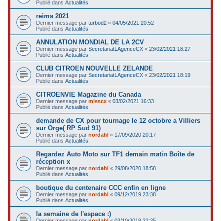
Publié dans
Actualités
reims 2021
Dernier message par
turbod2
«
04/05/2021 20:52
Publié dans
Actualités
ANNULATION MONDIAL DE LA 2CV
Dernier message par
SecretariatLAgenceCX
«
23/02/2021 18:27
Publié dans
Actualités
CLUB CITROEN NOUVELLE ZELANDE
Dernier message par
SecretariatLAgenceCX
«
23/02/2021 18:19
Publié dans
Actualités
CITROENVIE Magazine du Canada
Dernier message par
misscx
«
03/02/2021 16:33
Publié dans
Actualités
demande de CX pour tournage le 12 octobre a Villiers
sur Orge( RP Sud 91)
Dernier message par
nordahl
«
17/09/2020 20:17
Publié dans
Actualités
Regardez Auto Moto sur TF1 demain matin Boîte de
réception x
Dernier message par
nordahl
«
29/08/2020 18:58
Publié dans
Actualités
boutique du centenaire CCC enfin en ligne
Dernier message par
nordahl
«
09/12/2019 23:38
Publié dans
Actualités
la semaine de l'espace :)
Dernier message par
nordahl
«
03/10/2019 22:35