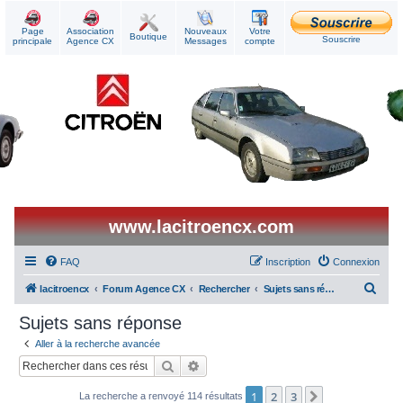
Page
Association
Nouveaux
Votre
Boutique
Souscrire
principale
Agence CX
Messages
compte
www.lacitroencx.com
FAQ
Inscription
Connexion
R
lacitroencx
Forum Agence CX
Rechercher
Sujets sans réponse
e
Sujets sans réponse
c
Aller à la recherche avancée
h
Rechercher
Recherche avancée
e
1
2
3
Suivant
La recherche a renvoyé 114 résultats
r