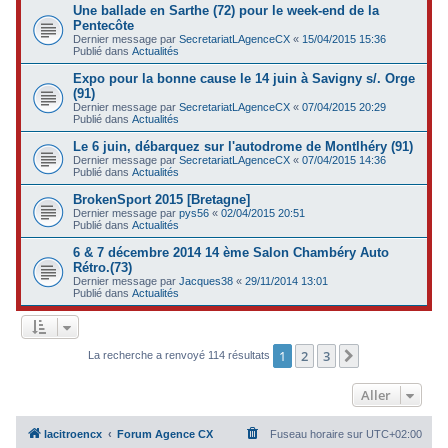
Une ballade en Sarthe (72) pour le week-end de la
Pentecôte
Dernier message par
SecretariatLAgenceCX
«
15/04/2015 15:36
Publié dans
Actualités
Expo pour la bonne cause le 14 juin à Savigny s/. Orge
(91)
Dernier message par
SecretariatLAgenceCX
«
07/04/2015 20:29
Publié dans
Actualités
Le 6 juin, débarquez sur l'autodrome de Montlhéry (91)
Dernier message par
SecretariatLAgenceCX
«
07/04/2015 14:36
Publié dans
Actualités
BrokenSport 2015 [Bretagne]
Dernier message par
pys56
«
02/04/2015 20:51
Publié dans
Actualités
6 & 7 décembre 2014 14 ème Salon Chambéry Auto
Rétro.(73)
Dernier message par
Jacques38
«
29/11/2014 13:01
Publié dans
Actualités
1
2
3
Suivant
La recherche a renvoyé 114 résultats
Aller
lacitroencx
Forum Agence CX
Fuseau horaire sur
UTC+02:00