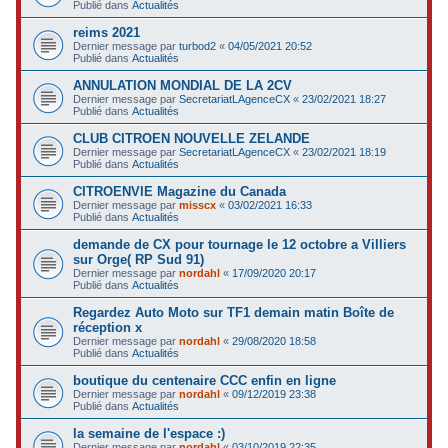
Publié dans
Actualités
reims 2021
Dernier message par
turbod2
«
04/05/2021 20:52
Publié dans
Actualités
ANNULATION MONDIAL DE LA 2CV
Dernier message par
SecretariatLAgenceCX
«
23/02/2021 18:27
Publié dans
Actualités
CLUB CITROEN NOUVELLE ZELANDE
Dernier message par
SecretariatLAgenceCX
«
23/02/2021 18:19
Publié dans
Actualités
CITROENVIE Magazine du Canada
Dernier message par
misscx
«
03/02/2021 16:33
Publié dans
Actualités
demande de CX pour tournage le 12 octobre a Villiers
sur Orge( RP Sud 91)
Dernier message par
nordahl
«
17/09/2020 20:17
Publié dans
Actualités
Regardez Auto Moto sur TF1 demain matin Boîte de
réception x
Dernier message par
nordahl
«
29/08/2020 18:58
Publié dans
Actualités
boutique du centenaire CCC enfin en ligne
Dernier message par
nordahl
«
09/12/2019 23:38
Publié dans
Actualités
la semaine de l'espace :)
Dernier message par
nordahl
«
03/10/2019 22:35