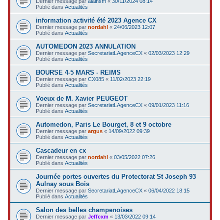
Dernier message par
alainsm
«
30/11/2024 08:14
Publié dans
Actualités
information activité été 2023 Agence CX
Dernier message par
nordahl
«
24/06/2023 12:07
Publié dans
Actualités
AUTOMEDON 2023 ANNULATION
Dernier message par
SecretariatLAgenceCX
«
02/03/2023 12:29
Publié dans
Actualités
BOURSE 4-5 MARS - REIMS
Dernier message par
CX085
«
11/02/2023 22:19
Publié dans
Actualités
Voeux de M. Xavier PEUGEOT
Dernier message par
SecretariatLAgenceCX
«
09/01/2023 11:16
Publié dans
Actualités
Automedon, Paris Le Bourget, 8 et 9 octobre
Dernier message par
argus
«
14/09/2022 09:39
Publié dans
Actualités
Cascadeur en cx
Dernier message par
nordahl
«
03/05/2022 07:26
Publié dans
Actualités
Journée portes ouvertes du Protectorat St Joseph 93
Aulnay sous Bois
Dernier message par
SecretariatLAgenceCX
«
06/04/2022 18:15
Publié dans
Actualités
Salon des belles champenoises
Dernier message par
Jeffcxm
«
13/03/2022 09:14