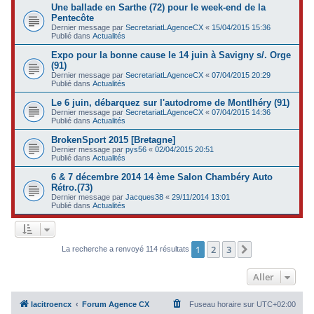
Une ballade en Sarthe (72) pour le week-end de la
Pentecôte
Dernier message par
SecretariatLAgenceCX
«
15/04/2015 15:36
Publié dans
Actualités
Expo pour la bonne cause le 14 juin à Savigny s/. Orge
(91)
Dernier message par
SecretariatLAgenceCX
«
07/04/2015 20:29
Publié dans
Actualités
Le 6 juin, débarquez sur l'autodrome de Montlhéry (91)
Dernier message par
SecretariatLAgenceCX
«
07/04/2015 14:36
Publié dans
Actualités
BrokenSport 2015 [Bretagne]
Dernier message par
pys56
«
02/04/2015 20:51
Publié dans
Actualités
6 & 7 décembre 2014 14 ème Salon Chambéry Auto
Rétro.(73)
Dernier message par
Jacques38
«
29/11/2014 13:01
Publié dans
Actualités
1
2
3
Suivant
La recherche a renvoyé 114 résultats
Aller
lacitroencx
Forum Agence CX
Fuseau horaire sur
UTC+02:00