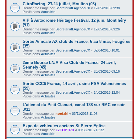
CitroRacing, 23-24 juillet, Moulins (03)
Dernier message par
SecretariatLAgenceCX
«
12/05/2016 09:38
Publié dans
Actualités
VIP à Autodrome Héritage Festival, 12 juin, Montlhéry
(91)
Dernier message par
SecretariatLAgenceCX
«
12/05/2016 09:26
Publié dans
Actualités
Sortie Amicale AX club de France, 6 au 8 mai, Fougères
(35)
Dernier message par
SecretariatLAgenceCX
«
02/04/2016 10:01
Publié dans
Actualités
2eme Bourse LN/A-Visa Club de France, 24 avril,
Sennely (45)
Dernier message par
SecretariatLAgenceCX
«
20/03/2016 09:16
Publié dans
Actualités
Sortie CCC6 France, 14 avril, usine PSA Valenciennes
(59)
Dernier message par
SecretariatLAgenceCX
«
14/02/2016 12:04
Publié dans
Actualités
L'attentat du Petit Clamart, canal 138 sur RMC ce soir
3/11
Dernier message par
nordahl
«
03/11/2015 11:08
Publié dans
Actualités
Expo de véhicules anciens St Pierre Eglise
Dernier message par
ZZTOPTRD
«
09/08/2015 13:32
Publié dans
Actualités