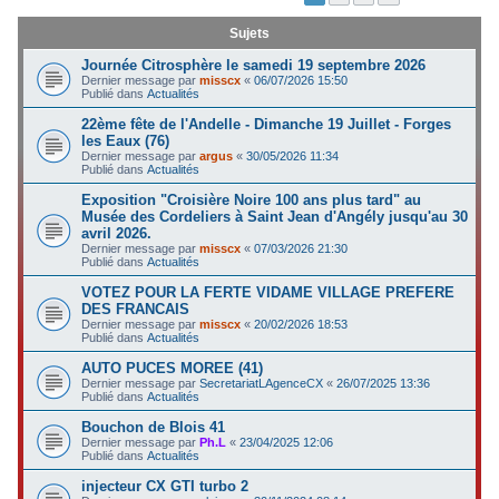
c
Sujets
h
Journée Citrosphère le samedi 19 septembre 2026
e
Dernier message par
misscx
«
06/07/2026 15:50
Publié dans
Actualités
r
22ème fête de l'Andelle - Dimanche 19 Juillet - Forges
les Eaux (76)
Dernier message par
argus
«
30/05/2026 11:34
Publié dans
Actualités
Exposition "Croisière Noire 100 ans plus tard" au
Musée des Cordeliers à Saint Jean d'Angély jusqu'au 30
avril 2026.
Dernier message par
misscx
«
07/03/2026 21:30
Publié dans
Actualités
VOTEZ POUR LA FERTE VIDAME VILLAGE PREFERE
DES FRANCAIS
Dernier message par
misscx
«
20/02/2026 18:53
Publié dans
Actualités
AUTO PUCES MOREE (41)
Dernier message par
SecretariatLAgenceCX
«
26/07/2025 13:36
Publié dans
Actualités
Bouchon de Blois 41
Dernier message par
Ph.L
«
23/04/2025 12:06
Publié dans
Actualités
injecteur CX GTI turbo 2