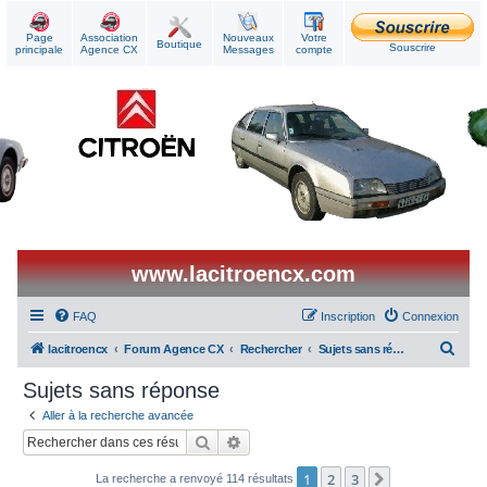
Page
Association
Nouveaux
Votre
Boutique
Souscrire
principale
Agence CX
Messages
compte
www.lacitroencx.com
FAQ
Inscription
Connexion
R
lacitroencx
Forum Agence CX
Rechercher
Sujets sans réponse
e
Sujets sans réponse
c
Aller à la recherche avancée
h
Rechercher
Recherche avancée
e
1
2
3
Suivant
La recherche a renvoyé 114 résultats
r