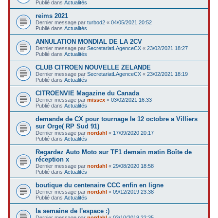
Publié dans
Actualités
reims 2021
Dernier message par
turbod2
«
04/05/2021 20:52
Publié dans
Actualités
ANNULATION MONDIAL DE LA 2CV
Dernier message par
SecretariatLAgenceCX
«
23/02/2021 18:27
Publié dans
Actualités
CLUB CITROEN NOUVELLE ZELANDE
Dernier message par
SecretariatLAgenceCX
«
23/02/2021 18:19
Publié dans
Actualités
CITROENVIE Magazine du Canada
Dernier message par
misscx
«
03/02/2021 16:33
Publié dans
Actualités
demande de CX pour tournage le 12 octobre a Villiers
sur Orge( RP Sud 91)
Dernier message par
nordahl
«
17/09/2020 20:17
Publié dans
Actualités
Regardez Auto Moto sur TF1 demain matin Boîte de
réception x
Dernier message par
nordahl
«
29/08/2020 18:58
Publié dans
Actualités
boutique du centenaire CCC enfin en ligne
Dernier message par
nordahl
«
09/12/2019 23:38
Publié dans
Actualités
la semaine de l'espace :)
Dernier message par
nordahl
«
03/10/2019 22:35