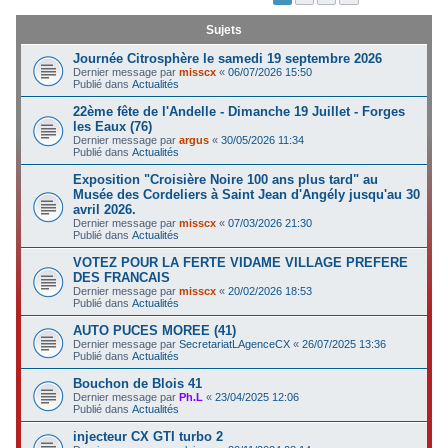
c
Sujets
h
Journée Citrosphère le samedi 19 septembre 2026
e
Dernier message par
misscx
«
06/07/2026 15:50
Publié dans
Actualités
r
22ème fête de l'Andelle - Dimanche 19 Juillet - Forges
les Eaux (76)
Dernier message par
argus
«
30/05/2026 11:34
Publié dans
Actualités
Exposition "Croisière Noire 100 ans plus tard" au
Musée des Cordeliers à Saint Jean d'Angély jusqu'au 30
avril 2026.
Dernier message par
misscx
«
07/03/2026 21:30
Publié dans
Actualités
VOTEZ POUR LA FERTE VIDAME VILLAGE PREFERE
DES FRANCAIS
Dernier message par
misscx
«
20/02/2026 18:53
Publié dans
Actualités
AUTO PUCES MOREE (41)
Dernier message par
SecretariatLAgenceCX
«
26/07/2025 13:36
Publié dans
Actualités
Bouchon de Blois 41
Dernier message par
Ph.L
«
23/04/2025 12:06
Publié dans
Actualités
injecteur CX GTI turbo 2