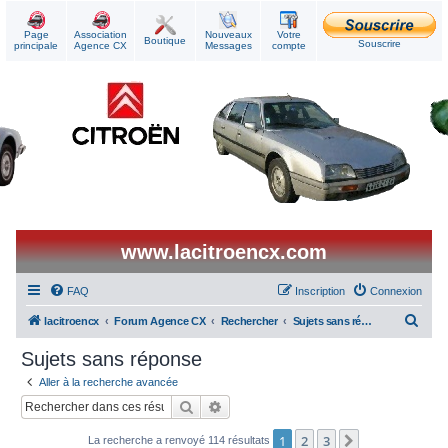
Page
Association
Nouveaux
Votre
Boutique
Souscrire
principale
Agence CX
Messages
compte
www.lacitroencx.com
FAQ
Inscription
Connexion
R
lacitroencx
Forum Agence CX
Rechercher
Sujets sans réponse
e
Sujets sans réponse
c
Aller à la recherche avancée
h
Rechercher
Recherche avancée
e
1
2
3
Suivant
La recherche a renvoyé 114 résultats
r