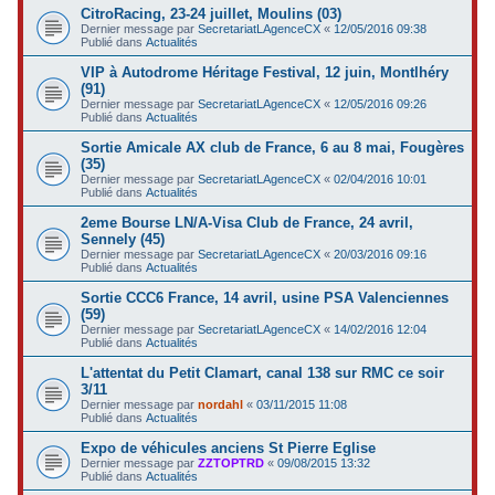
CitroRacing, 23-24 juillet, Moulins (03)
Dernier message par
SecretariatLAgenceCX
«
12/05/2016 09:38
Publié dans
Actualités
VIP à Autodrome Héritage Festival, 12 juin, Montlhéry
(91)
Dernier message par
SecretariatLAgenceCX
«
12/05/2016 09:26
Publié dans
Actualités
Sortie Amicale AX club de France, 6 au 8 mai, Fougères
(35)
Dernier message par
SecretariatLAgenceCX
«
02/04/2016 10:01
Publié dans
Actualités
2eme Bourse LN/A-Visa Club de France, 24 avril,
Sennely (45)
Dernier message par
SecretariatLAgenceCX
«
20/03/2016 09:16
Publié dans
Actualités
Sortie CCC6 France, 14 avril, usine PSA Valenciennes
(59)
Dernier message par
SecretariatLAgenceCX
«
14/02/2016 12:04
Publié dans
Actualités
L'attentat du Petit Clamart, canal 138 sur RMC ce soir
3/11
Dernier message par
nordahl
«
03/11/2015 11:08
Publié dans
Actualités
Expo de véhicules anciens St Pierre Eglise
Dernier message par
ZZTOPTRD
«
09/08/2015 13:32
Publié dans
Actualités