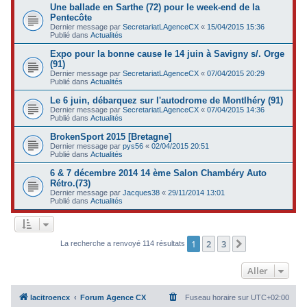
Une ballade en Sarthe (72) pour le week-end de la
Pentecôte
Dernier message par
SecretariatLAgenceCX
«
15/04/2015 15:36
Publié dans
Actualités
Expo pour la bonne cause le 14 juin à Savigny s/. Orge
(91)
Dernier message par
SecretariatLAgenceCX
«
07/04/2015 20:29
Publié dans
Actualités
Le 6 juin, débarquez sur l'autodrome de Montlhéry (91)
Dernier message par
SecretariatLAgenceCX
«
07/04/2015 14:36
Publié dans
Actualités
BrokenSport 2015 [Bretagne]
Dernier message par
pys56
«
02/04/2015 20:51
Publié dans
Actualités
6 & 7 décembre 2014 14 ème Salon Chambéry Auto
Rétro.(73)
Dernier message par
Jacques38
«
29/11/2014 13:01
Publié dans
Actualités
1
2
3
Suivant
La recherche a renvoyé 114 résultats
Aller
lacitroencx
Forum Agence CX
Fuseau horaire sur
UTC+02:00