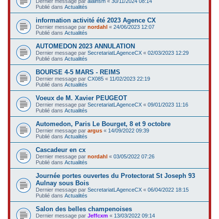
Dernier message par
alainsm
«
30/11/2024 08:14
Publié dans
Actualités
information activité été 2023 Agence CX
Dernier message par
nordahl
«
24/06/2023 12:07
Publié dans
Actualités
AUTOMEDON 2023 ANNULATION
Dernier message par
SecretariatLAgenceCX
«
02/03/2023 12:29
Publié dans
Actualités
BOURSE 4-5 MARS - REIMS
Dernier message par
CX085
«
11/02/2023 22:19
Publié dans
Actualités
Voeux de M. Xavier PEUGEOT
Dernier message par
SecretariatLAgenceCX
«
09/01/2023 11:16
Publié dans
Actualités
Automedon, Paris Le Bourget, 8 et 9 octobre
Dernier message par
argus
«
14/09/2022 09:39
Publié dans
Actualités
Cascadeur en cx
Dernier message par
nordahl
«
03/05/2022 07:26
Publié dans
Actualités
Journée portes ouvertes du Protectorat St Joseph 93
Aulnay sous Bois
Dernier message par
SecretariatLAgenceCX
«
06/04/2022 18:15
Publié dans
Actualités
Salon des belles champenoises
Dernier message par
Jeffcxm
«
13/03/2022 09:14