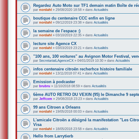
Regardez Auto Moto sur TF1 demain matin Boîte de ré
par
nordahl
»
29/08/2020 18:58
» dans
Actualités
boutique du centenaire CCC enfin en ligne
par
nordahl
»
09/12/2019 23:38
» dans
Actualités
la semaine de l'espace :)
par
nordahl
»
03/10/2019 22:35
» dans
Actualités
lecture site Agence CX
par
nordahl
»
03/03/2019 23:21
» dans
Actualités
"100 ans, 100 voitures" au Avignon Motor Festival, ve
par
SecretariatLAgenceCX
»
04/01/2019 10:30
» dans
Actualités
infos centenaire citroën recherhce histoire familiale
par
nordahl
»
13/11/2018 07:41
» dans
Actualités
Emission à podcaster
par
brubru
»
11/10/2018 08:59
» dans
Actualités
6ème AUTO RETRO DU VEXIN (95) le Dimanche 9 sept
par
Jeffcxm
»
29/08/2018 23:23
» dans
Actualités
99 ans Citroen a Orleans
par
nordahl
»
19/05/2018 00:03
» dans
Actualités
L'amicale Citroën a désigné la manifestation "Les Cit
Visa
par
nordahl
»
18/05/2018 23:58
» dans
Actualités
Hello from Larrytierb