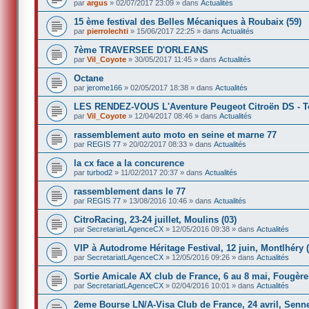
par
argus
»
02/07/2017 23:09
» dans
Actualités
15 ème festival des Belles Mécaniques à Roubaix (59)
par
pierrolechti
»
15/06/2017 22:25
» dans
Actualités
7ème TRAVERSEE D'ORLEANS
par
Vil_Coyote
»
30/05/2017 11:45
» dans
Actualités
Octane
par
jerome166
»
02/05/2017 18:38
» dans
Actualités
LES RENDEZ-VOUS L'Aventure Peugeot Citroën DS - Top
par
Vil_Coyote
»
12/04/2017 08:46
» dans
Actualités
rassemblement auto moto en seine et marne 77
par
REGIS 77
»
20/02/2017 08:33
» dans
Actualités
la cx face a la concurence
par
turbod2
»
11/02/2017 20:37
» dans
Actualités
rassemblement dans le 77
par
REGIS 77
»
13/08/2016 10:46
» dans
Actualités
CitroRacing, 23-24 juillet, Moulins (03)
par
SecretariatLAgenceCX
»
12/05/2016 09:38
» dans
Actualités
VIP à Autodrome Héritage Festival, 12 juin, Montlhéry (
par
SecretariatLAgenceCX
»
12/05/2016 09:26
» dans
Actualités
Sortie Amicale AX club de France, 6 au 8 mai, Fougère
par
SecretariatLAgenceCX
»
02/04/2016 10:01
» dans
Actualités
2eme Bourse LN/A-Visa Club de France, 24 avril, Senne