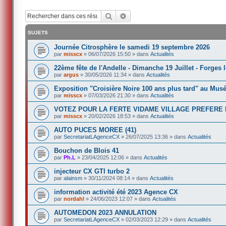
Rechercher
Recherche avancée
SUJETS
Journée Citrosphère le samedi 19 septembre 2026
par
misscx
»
06/07/2026 15:50
» dans
Actualités
22ème fête de l'Andelle - Dimanche 19 Juillet - Forges 
par
argus
»
30/05/2026 11:34
» dans
Actualités
Exposition "Croisière Noire 100 ans plus tard" au Musé
par
misscx
»
07/03/2026 21:30
» dans
Actualités
VOTEZ POUR LA FERTE VIDAME VILLAGE PREFERE
par
misscx
»
20/02/2026 18:53
» dans
Actualités
AUTO PUCES MOREE (41)
par
SecretariatLAgenceCX
»
26/07/2025 13:36
» dans
Actualités
Bouchon de Blois 41
par
Ph.L
»
23/04/2025 12:06
» dans
Actualités
injecteur CX GTI turbo 2
par
alainsm
»
30/11/2024 08:14
» dans
Actualités
information activité été 2023 Agence CX
par
nordahl
»
24/06/2023 12:07
» dans
Actualités
AUTOMEDON 2023 ANNULATION
par
SecretariatLAgenceCX
»
02/03/2023 12:29
» dans
Actualités