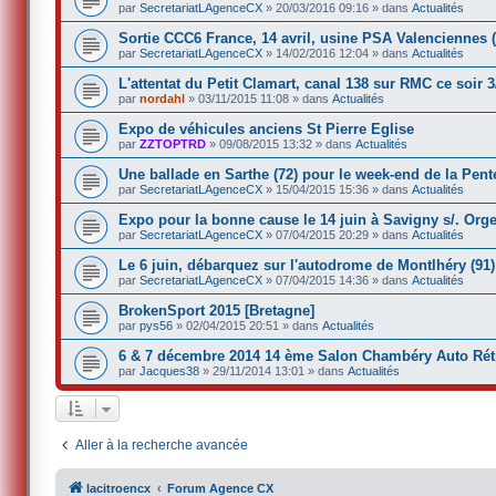
par
SecretariatLAgenceCX
»
20/03/2016 09:16
» dans
Actualités
Sortie CCC6 France, 14 avril, usine PSA Valenciennes (
par
SecretariatLAgenceCX
»
14/02/2016 12:04
» dans
Actualités
L'attentat du Petit Clamart, canal 138 sur RMC ce soir 3
par
nordahl
»
03/11/2015 11:08
» dans
Actualités
Expo de véhicules anciens St Pierre Eglise
par
ZZTOPTRD
»
09/08/2015 13:32
» dans
Actualités
Une ballade en Sarthe (72) pour le week-end de la Pent
par
SecretariatLAgenceCX
»
15/04/2015 15:36
» dans
Actualités
Expo pour la bonne cause le 14 juin à Savigny s/. Orge
par
SecretariatLAgenceCX
»
07/04/2015 20:29
» dans
Actualités
Le 6 juin, débarquez sur l'autodrome de Montlhéry (91)
par
SecretariatLAgenceCX
»
07/04/2015 14:36
» dans
Actualités
BrokenSport 2015 [Bretagne]
par
pys56
»
02/04/2015 20:51
» dans
Actualités
6 & 7 décembre 2014 14 ème Salon Chambéry Auto Rétr
par
Jacques38
»
29/11/2014 13:01
» dans
Actualités
Aller à la recherche avancée
lacitroencx
Forum Agence CX