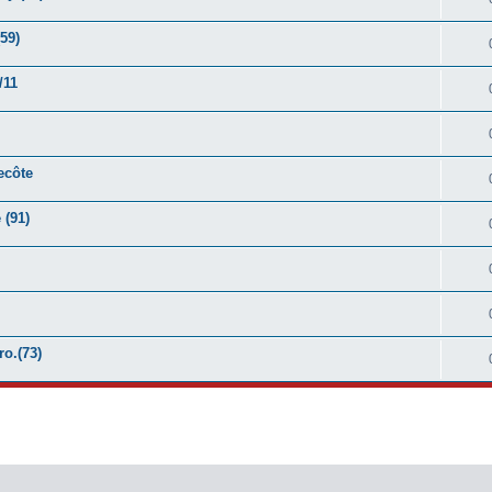
59)
/11
ecôte
 (91)
o.(73)