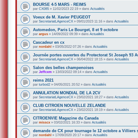
BOURSE 4-5 MARS - REIMS
par
CX085
»
11/02/2023 22:19
» dans
Actualités
Voeux de M. Xavier PEUGEOT
par
SecretariatLAgenceCX
»
09/01/2023 11:16
» dans
Actualités
Automedon, Paris Le Bourget, 8 et 9 octobre
par
argus
»
14/09/2022 09:39
» dans
Actualités
Cascadeur en cx
par
nordahl
»
03/05/2022 07:26
» dans
Actualités
Journée portes ouvertes du Protectorat St Joseph 93 
par
SecretariatLAgenceCX
»
06/04/2022 18:15
» dans
Actualités
Salon des belles champenoises
par
Jeffcxm
»
13/03/2022 09:14
» dans
Actualités
reims 2021
par
turbod2
»
04/05/2021 20:52
» dans
Actualités
ANNULATION MONDIAL DE LA 2CV
par
SecretariatLAgenceCX
»
23/02/2021 18:27
» dans
Actualités
CLUB CITROEN NOUVELLE ZELANDE
par
SecretariatLAgenceCX
»
23/02/2021 18:19
» dans
Actualités
CITROENVIE Magazine du Canada
par
misscx
»
03/02/2021 16:33
» dans
Actualités
demande de CX pour tournage le 12 octobre a Villiers 
par
nordahl
»
17/09/2020 20:17
» dans
Actualités