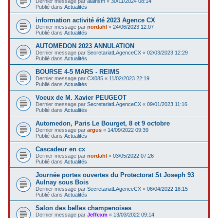
Dernier message par
alainsm
«
30/11/2024 08:14
Publié dans
Actualités
information activité été 2023 Agence CX
Dernier message par
nordahl
«
24/06/2023 12:07
Publié dans
Actualités
AUTOMEDON 2023 ANNULATION
Dernier message par
SecretariatLAgenceCX
«
02/03/2023 12:29
Publié dans
Actualités
BOURSE 4-5 MARS - REIMS
Dernier message par
CX085
«
11/02/2023 22:19
Publié dans
Actualités
Voeux de M. Xavier PEUGEOT
Dernier message par
SecretariatLAgenceCX
«
09/01/2023 11:16
Publié dans
Actualités
Automedon, Paris Le Bourget, 8 et 9 octobre
Dernier message par
argus
«
14/09/2022 09:39
Publié dans
Actualités
Cascadeur en cx
Dernier message par
nordahl
«
03/05/2022 07:26
Publié dans
Actualités
Journée portes ouvertes du Protectorat St Joseph 93
Aulnay sous Bois
Dernier message par
SecretariatLAgenceCX
«
06/04/2022 18:15
Publié dans
Actualités
Salon des belles champenoises
Dernier message par
Jeffcxm
«
13/03/2022 09:14