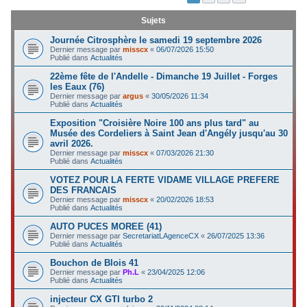
c
Sujets
h
Journée Citrosphère le samedi 19 septembre 2026
e
Dernier message par
misscx
«
06/07/2026 15:50
Publié dans
Actualités
r
22ème fête de l'Andelle - Dimanche 19 Juillet - Forges
les Eaux (76)
Dernier message par
argus
«
30/05/2026 11:34
Publié dans
Actualités
Exposition "Croisière Noire 100 ans plus tard" au
Musée des Cordeliers à Saint Jean d'Angély jusqu'au 30
avril 2026.
Dernier message par
misscx
«
07/03/2026 21:30
Publié dans
Actualités
VOTEZ POUR LA FERTE VIDAME VILLAGE PREFERE
DES FRANCAIS
Dernier message par
misscx
«
20/02/2026 18:53
Publié dans
Actualités
AUTO PUCES MOREE (41)
Dernier message par
SecretariatLAgenceCX
«
26/07/2025 13:36
Publié dans
Actualités
Bouchon de Blois 41
Dernier message par
Ph.L
«
23/04/2025 12:06
Publié dans
Actualités
injecteur CX GTI turbo 2