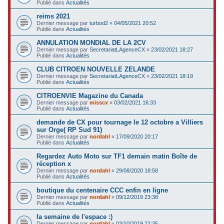
Publié dans
Actualités
reims 2021
Dernier message par
turbod2
«
04/05/2021 20:52
Publié dans
Actualités
ANNULATION MONDIAL DE LA 2CV
Dernier message par
SecretariatLAgenceCX
«
23/02/2021 18:27
Publié dans
Actualités
CLUB CITROEN NOUVELLE ZELANDE
Dernier message par
SecretariatLAgenceCX
«
23/02/2021 18:19
Publié dans
Actualités
CITROENVIE Magazine du Canada
Dernier message par
misscx
«
03/02/2021 16:33
Publié dans
Actualités
demande de CX pour tournage le 12 octobre a Villiers
sur Orge( RP Sud 91)
Dernier message par
nordahl
«
17/09/2020 20:17
Publié dans
Actualités
Regardez Auto Moto sur TF1 demain matin Boîte de
réception x
Dernier message par
nordahl
«
29/08/2020 18:58
Publié dans
Actualités
boutique du centenaire CCC enfin en ligne
Dernier message par
nordahl
«
09/12/2019 23:38
Publié dans
Actualités
la semaine de l'espace :)
Dernier message par
nordahl
«
03/10/2019 22:35