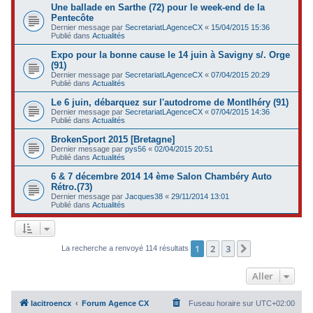
Une ballade en Sarthe (72) pour le week-end de la
Pentecôte
Dernier message par
SecretariatLAgenceCX
«
15/04/2015 15:36
Publié dans
Actualités
Expo pour la bonne cause le 14 juin à Savigny s/. Orge
(91)
Dernier message par
SecretariatLAgenceCX
«
07/04/2015 20:29
Publié dans
Actualités
Le 6 juin, débarquez sur l'autodrome de Montlhéry (91)
Dernier message par
SecretariatLAgenceCX
«
07/04/2015 14:36
Publié dans
Actualités
BrokenSport 2015 [Bretagne]
Dernier message par
pys56
«
02/04/2015 20:51
Publié dans
Actualités
6 & 7 décembre 2014 14 ème Salon Chambéry Auto
Rétro.(73)
Dernier message par
Jacques38
«
29/11/2014 13:01
Publié dans
Actualités
1
2
3
Suivant
La recherche a renvoyé 114 résultats
Aller
lacitroencx
Forum Agence CX
Fuseau horaire sur
UTC+02:00