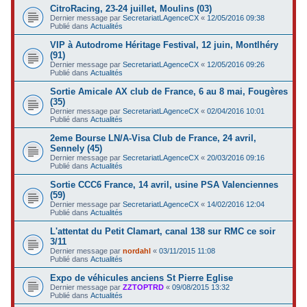
CitroRacing, 23-24 juillet, Moulins (03)
Dernier message par
SecretariatLAgenceCX
«
12/05/2016 09:38
Publié dans
Actualités
VIP à Autodrome Héritage Festival, 12 juin, Montlhéry
(91)
Dernier message par
SecretariatLAgenceCX
«
12/05/2016 09:26
Publié dans
Actualités
Sortie Amicale AX club de France, 6 au 8 mai, Fougères
(35)
Dernier message par
SecretariatLAgenceCX
«
02/04/2016 10:01
Publié dans
Actualités
2eme Bourse LN/A-Visa Club de France, 24 avril,
Sennely (45)
Dernier message par
SecretariatLAgenceCX
«
20/03/2016 09:16
Publié dans
Actualités
Sortie CCC6 France, 14 avril, usine PSA Valenciennes
(59)
Dernier message par
SecretariatLAgenceCX
«
14/02/2016 12:04
Publié dans
Actualités
L'attentat du Petit Clamart, canal 138 sur RMC ce soir
3/11
Dernier message par
nordahl
«
03/11/2015 11:08
Publié dans
Actualités
Expo de véhicules anciens St Pierre Eglise
Dernier message par
ZZTOPTRD
«
09/08/2015 13:32
Publié dans
Actualités