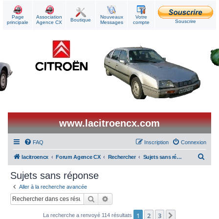
Page
Association
Nouveaux
Votre
Boutique
Souscrire
principale
Agence CX
Messages
compte
www.lacitroencx.com
FAQ
Inscription
Connexion
R
lacitroencx
Forum Agence CX
Rechercher
Sujets sans réponse
e
Sujets sans réponse
c
Aller à la recherche avancée
h
Rechercher
Recherche avancée
e
1
2
3
Suivant
La recherche a renvoyé 114 résultats
r