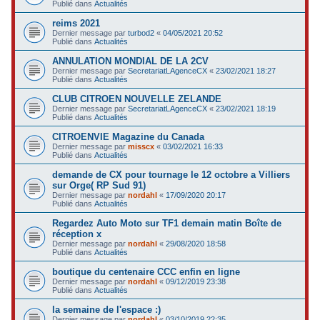
Publié dans
Actualités
reims 2021
Dernier message par
turbod2
«
04/05/2021 20:52
Publié dans
Actualités
ANNULATION MONDIAL DE LA 2CV
Dernier message par
SecretariatLAgenceCX
«
23/02/2021 18:27
Publié dans
Actualités
CLUB CITROEN NOUVELLE ZELANDE
Dernier message par
SecretariatLAgenceCX
«
23/02/2021 18:19
Publié dans
Actualités
CITROENVIE Magazine du Canada
Dernier message par
misscx
«
03/02/2021 16:33
Publié dans
Actualités
demande de CX pour tournage le 12 octobre a Villiers
sur Orge( RP Sud 91)
Dernier message par
nordahl
«
17/09/2020 20:17
Publié dans
Actualités
Regardez Auto Moto sur TF1 demain matin Boîte de
réception x
Dernier message par
nordahl
«
29/08/2020 18:58
Publié dans
Actualités
boutique du centenaire CCC enfin en ligne
Dernier message par
nordahl
«
09/12/2019 23:38
Publié dans
Actualités
la semaine de l'espace :)
Dernier message par
nordahl
«
03/10/2019 22:35