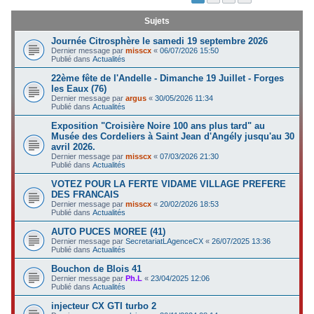
c
Sujets
h
Journée Citrosphère le samedi 19 septembre 2026
e
Dernier message par
misscx
«
06/07/2026 15:50
Publié dans
Actualités
r
22ème fête de l'Andelle - Dimanche 19 Juillet - Forges
les Eaux (76)
Dernier message par
argus
«
30/05/2026 11:34
Publié dans
Actualités
Exposition "Croisière Noire 100 ans plus tard" au
Musée des Cordeliers à Saint Jean d'Angély jusqu'au 30
avril 2026.
Dernier message par
misscx
«
07/03/2026 21:30
Publié dans
Actualités
VOTEZ POUR LA FERTE VIDAME VILLAGE PREFERE
DES FRANCAIS
Dernier message par
misscx
«
20/02/2026 18:53
Publié dans
Actualités
AUTO PUCES MOREE (41)
Dernier message par
SecretariatLAgenceCX
«
26/07/2025 13:36
Publié dans
Actualités
Bouchon de Blois 41
Dernier message par
Ph.L
«
23/04/2025 12:06
Publié dans
Actualités
injecteur CX GTI turbo 2