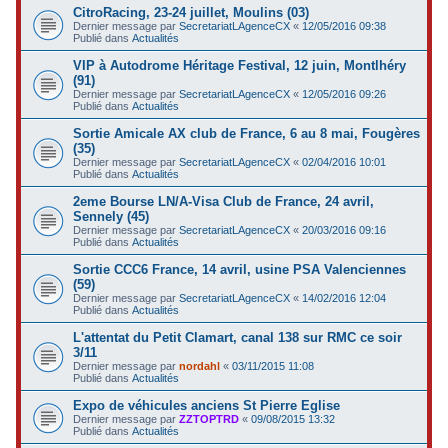
CitroRacing, 23-24 juillet, Moulins (03)
Dernier message par
SecretariatLAgenceCX
«
12/05/2016 09:38
Publié dans
Actualités
VIP à Autodrome Héritage Festival, 12 juin, Montlhéry
(91)
Dernier message par
SecretariatLAgenceCX
«
12/05/2016 09:26
Publié dans
Actualités
Sortie Amicale AX club de France, 6 au 8 mai, Fougères
(35)
Dernier message par
SecretariatLAgenceCX
«
02/04/2016 10:01
Publié dans
Actualités
2eme Bourse LN/A-Visa Club de France, 24 avril,
Sennely (45)
Dernier message par
SecretariatLAgenceCX
«
20/03/2016 09:16
Publié dans
Actualités
Sortie CCC6 France, 14 avril, usine PSA Valenciennes
(59)
Dernier message par
SecretariatLAgenceCX
«
14/02/2016 12:04
Publié dans
Actualités
L'attentat du Petit Clamart, canal 138 sur RMC ce soir
3/11
Dernier message par
nordahl
«
03/11/2015 11:08
Publié dans
Actualités
Expo de véhicules anciens St Pierre Eglise
Dernier message par
ZZTOPTRD
«
09/08/2015 13:32
Publié dans
Actualités