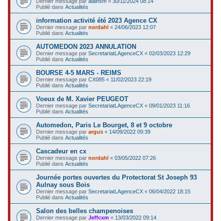
Dernier message par
alainsm
«
30/11/2024 08:14
Publié dans
Actualités
information activité été 2023 Agence CX
Dernier message par
nordahl
«
24/06/2023 12:07
Publié dans
Actualités
AUTOMEDON 2023 ANNULATION
Dernier message par
SecretariatLAgenceCX
«
02/03/2023 12:29
Publié dans
Actualités
BOURSE 4-5 MARS - REIMS
Dernier message par
CX085
«
11/02/2023 22:19
Publié dans
Actualités
Voeux de M. Xavier PEUGEOT
Dernier message par
SecretariatLAgenceCX
«
09/01/2023 11:16
Publié dans
Actualités
Automedon, Paris Le Bourget, 8 et 9 octobre
Dernier message par
argus
«
14/09/2022 09:39
Publié dans
Actualités
Cascadeur en cx
Dernier message par
nordahl
«
03/05/2022 07:26
Publié dans
Actualités
Journée portes ouvertes du Protectorat St Joseph 93
Aulnay sous Bois
Dernier message par
SecretariatLAgenceCX
«
06/04/2022 18:15
Publié dans
Actualités
Salon des belles champenoises
Dernier message par
Jeffcxm
«
13/03/2022 09:14