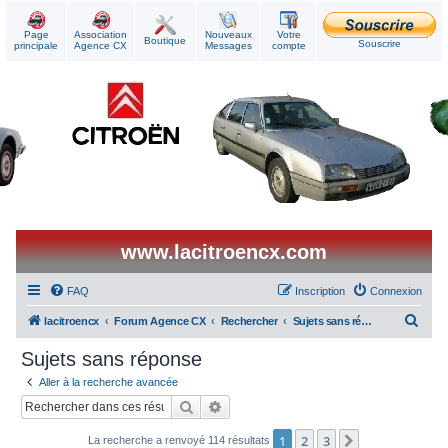
Page
Association
Nouveaux
Votre
Boutique
Souscrire
principale
Agence CX
Messages
compte
www.lacitroencx.com
FAQ
Inscription
Connexion
R
lacitroencx
Forum Agence CX
Rechercher
Sujets sans réponse
e
Sujets sans réponse
c
Aller à la recherche avancée
h
Rechercher
Recherche avancée
e
1
2
3
Suivant
La recherche a renvoyé 114 résultats
r