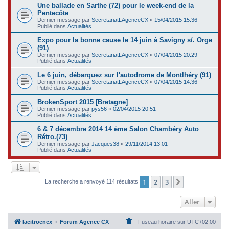
Une ballade en Sarthe (72) pour le week-end de la
Pentecôte
Dernier message par
SecretariatLAgenceCX
«
15/04/2015 15:36
Publié dans
Actualités
Expo pour la bonne cause le 14 juin à Savigny s/. Orge
(91)
Dernier message par
SecretariatLAgenceCX
«
07/04/2015 20:29
Publié dans
Actualités
Le 6 juin, débarquez sur l'autodrome de Montlhéry (91)
Dernier message par
SecretariatLAgenceCX
«
07/04/2015 14:36
Publié dans
Actualités
BrokenSport 2015 [Bretagne]
Dernier message par
pys56
«
02/04/2015 20:51
Publié dans
Actualités
6 & 7 décembre 2014 14 ème Salon Chambéry Auto
Rétro.(73)
Dernier message par
Jacques38
«
29/11/2014 13:01
Publié dans
Actualités
1
2
3
Suivant
La recherche a renvoyé 114 résultats
Aller
lacitroencx
Forum Agence CX
Fuseau horaire sur
UTC+02:00