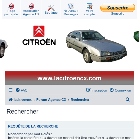
Page
Association
Nouveaux
Votre
Boutique
Souscrire
principale
Agence CX
Messages
compte
www.lacitroencx.com
FAQ
Inscription
Connexion
R
lacitroencx
Forum Agence CX
Rechercher
e
Rechercher
c
h
REQUÊTE DE LA RECHERCHE
e
Rechercher par mots-clés :
r
Insérez le caractère « + » devant un mot qui doit être trouvé et « - » devant un mot