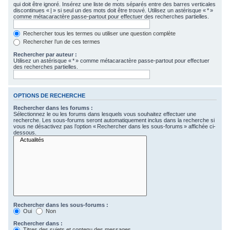
qui doit être ignoré. Insérez une liste de mots séparés entre des barres verticales
c
discontinues « | » si seul un des mots doit être trouvé. Utilisez un astérisque « * »
comme métacaractère passe-partout pour effectuer des recherches partielles.
h
e
Rechercher tous les termes ou utiliser une question complète
Rechercher l’un de ces termes
r
Rechercher par auteur :
Utilisez un astérisque « * » comme métacaractère passe-partout pour effectuer
des recherches partielles.
OPTIONS DE RECHERCHE
Rechercher dans les forums :
Sélectionnez le ou les forums dans lesquels vous souhaitez effectuer une
recherche. Les sous-forums seront automatiquement inclus dans la recherche si
vous ne désactivez pas l’option « Rechercher dans les sous-forums » affichée ci-
dessous.
Rechercher dans les sous-forums :
Oui
Non
Rechercher dans :
Titres des sujets et contenu des messages