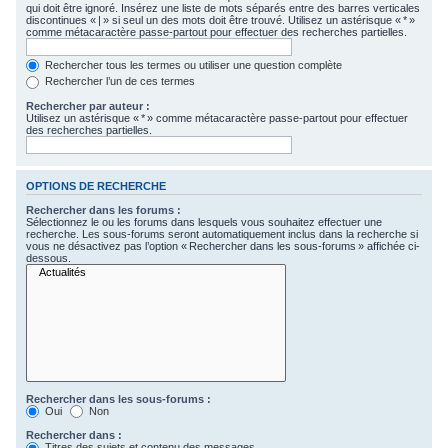
qui doit être ignoré. Insérez une liste de mots séparés entre des barres verticales
c
discontinues « | » si seul un des mots doit être trouvé. Utilisez un astérisque « * »
comme métacaractère passe-partout pour effectuer des recherches partielles.
h
e
Rechercher tous les termes ou utiliser une question complète
Rechercher l’un de ces termes
r
Rechercher par auteur :
Utilisez un astérisque « * » comme métacaractère passe-partout pour effectuer
des recherches partielles.
OPTIONS DE RECHERCHE
Rechercher dans les forums :
Sélectionnez le ou les forums dans lesquels vous souhaitez effectuer une
recherche. Les sous-forums seront automatiquement inclus dans la recherche si
vous ne désactivez pas l’option « Rechercher dans les sous-forums » affichée ci-
dessous.
Rechercher dans les sous-forums :
Oui
Non
Rechercher dans :
Titres des sujets et contenu des messages