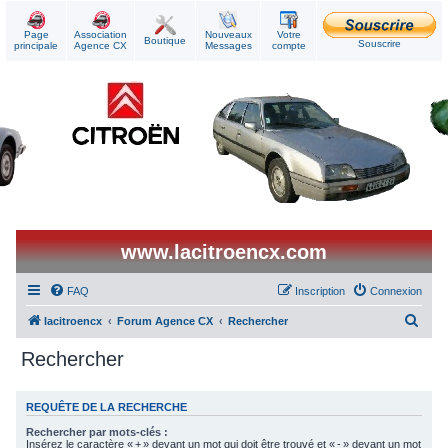
Page
Association
Nouveaux
Votre
Boutique
Souscrire
principale
Agence CX
Messages
compte
www.lacitroencx.com
FAQ
Inscription
Connexion
R
lacitroencx
Forum Agence CX
Rechercher
e
Rechercher
c
h
REQUÊTE DE LA RECHERCHE
e
Rechercher par mots-clés :
r
Insérez le caractère « + » devant un mot qui doit être trouvé et « - » devant un mot