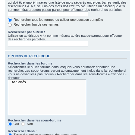
qui doit être ignoré. Insérez une liste de mots séparés entre des barres verticales
c
discontinues « | » si seul un des mots doit être trouvé. Utilisez un astérisque « * »
comme métacaractère passe-partout pour effectuer des recherches partielles.
h
e
Rechercher tous les termes ou utiliser une question complète
Rechercher l’un de ces termes
r
Rechercher par auteur :
Utilisez un astérisque « * » comme métacaractère passe-partout pour effectuer
des recherches partielles.
OPTIONS DE RECHERCHE
Rechercher dans les forums :
Sélectionnez le ou les forums dans lesquels vous souhaitez effectuer une
recherche. Les sous-forums seront automatiquement inclus dans la recherche si
vous ne désactivez pas l’option « Rechercher dans les sous-forums » affichée ci-
dessous.
Rechercher dans les sous-forums :
Oui
Non
Rechercher dans :
Titres des sujets et contenu des messages