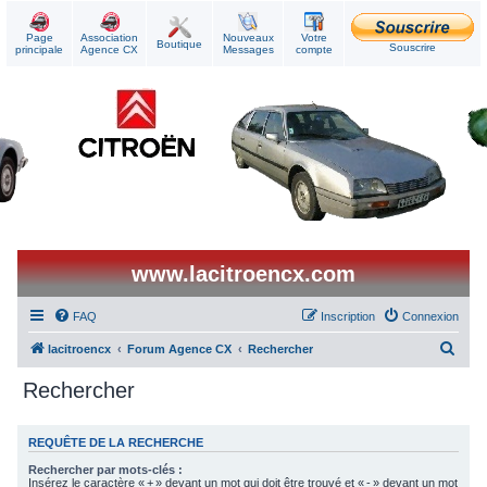
Page
Association
Nouveaux
Votre
Boutique
Souscrire
principale
Agence CX
Messages
compte
www.lacitroencx.com
FAQ
Inscription
Connexion
R
lacitroencx
Forum Agence CX
Rechercher
e
Rechercher
c
h
REQUÊTE DE LA RECHERCHE
e
Rechercher par mots-clés :
r
Insérez le caractère « + » devant un mot qui doit être trouvé et « - » devant un mot