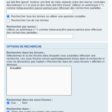
qui doit être ignoré. Insérez une liste de mots séparés entre des barres verticales
c
discontinues « | » si seul un des mots doit être trouvé. Utilisez un astérisque « * »
comme métacaractère passe-partout pour effectuer des recherches partielles.
h
e
Rechercher tous les termes ou utiliser une question complète
Rechercher l’un de ces termes
r
Rechercher par auteur :
Utilisez un astérisque « * » comme métacaractère passe-partout pour effectuer
des recherches partielles.
OPTIONS DE RECHERCHE
Rechercher dans les forums :
Sélectionnez le ou les forums dans lesquels vous souhaitez effectuer une
recherche. Les sous-forums seront automatiquement inclus dans la recherche si
vous ne désactivez pas l’option « Rechercher dans les sous-forums » affichée ci-
dessous.
Rechercher dans les sous-forums :
Oui
Non
Rechercher dans :
Titres des sujets et contenu des messages