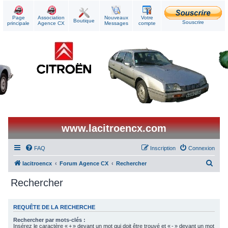
Page
Association
Nouveaux
Votre
Boutique
Souscrire
principale
Agence CX
Messages
compte
www.lacitroencx.com
FAQ
Inscription
Connexion
R
lacitroencx
Forum Agence CX
Rechercher
e
Rechercher
c
h
REQUÊTE DE LA RECHERCHE
e
Rechercher par mots-clés :
r
Insérez le caractère « + » devant un mot qui doit être trouvé et « - » devant un mot