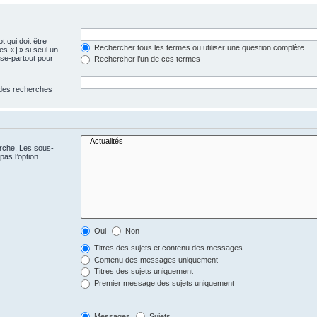
t qui doit être
Rechercher tous les termes ou utiliser une question complète
s « | » si seul un
sse-partout pour
Rechercher l’un de ces termes
 des recherches
erche. Les sous-
as l’option
Oui
Non
Titres des sujets et contenu des messages
Contenu des messages uniquement
Titres des sujets uniquement
Premier message des sujets uniquement
Messages
Sujets