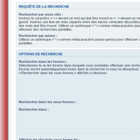
REQUÊTE DE LA RECHERCHE
Rechercher par mots-clés :
Insérez le caractère « + » devant un mot qui doit être trouvé et « - » devant un mo
ignoré. Insérez une liste de mots séparés entre des barres verticales discontinue
des mots doit être trouvé. Utilisez un astérisque « * » comme métacaractère pa
effectuer des recherches partielles.
Rechercher par auteur :
Utilisez un astérisque « * » comme métacaractère passe-partout pour effectuer
partielles.
OPTIONS DE RECHERCHE
Rechercher dans les forums :
Sélectionnez le ou les forums dans lesquels vous souhaitez effectuer une rech
forums seront automatiquement inclus dans la recherche si vous ne désactivez p
« Rechercher dans les sous-forums » affichée ci-dessous.
Rechercher dans les sous-forums :
Rechercher dans :
Afficher les résultats sous forme de :