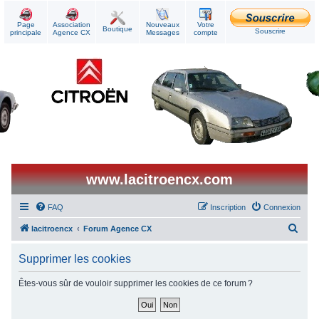
Page
Association
Nouveaux
Votre
Boutique
Souscrire
principale
Agence CX
Messages
compte
www.lacitroencx.com
FAQ
Inscription
Connexion
R
lacitroencx
Forum Agence CX
e
Supprimer les cookies
c
h
Êtes-vous sûr de vouloir supprimer les cookies de ce forum ?
e
r