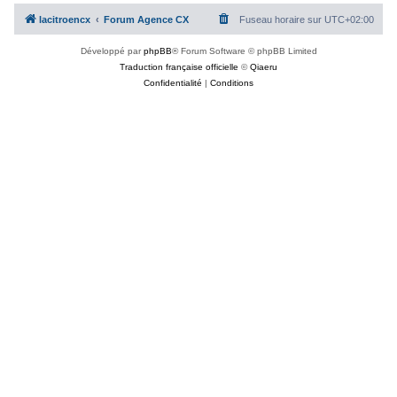
c
lacitroencx
Forum Agence CX
Fuseau horaire sur
UTC+02:00
h
Développé par
phpBB
® Forum Software © phpBB Limited
e
Traduction française officielle
©
Qiaeru
r
Confidentialité
|
Conditions