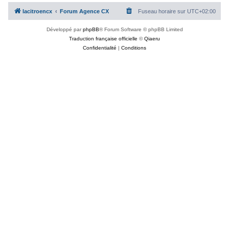
c
lacitroencx
Forum Agence CX
Fuseau horaire sur
UTC+02:00
h
Développé par
phpBB
® Forum Software © phpBB Limited
e
Traduction française officielle
©
Qiaeru
r
Confidentialité
|
Conditions