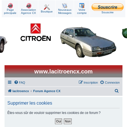
Page
Association
Nouveaux
Votre
Boutique
Souscrire
principale
Agence CX
Messages
compte
www.lacitroencx.com
FAQ
Inscription
Connexion
R
lacitroencx
Forum Agence CX
e
Supprimer les cookies
c
h
Êtes-vous sûr de vouloir supprimer les cookies de ce forum ?
e
r