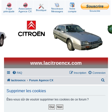
Page
Association
Nouveaux
Votre
Boutique
Souscrire
principale
Agence CX
Messages
compte
www.lacitroencx.com
FAQ
Inscription
Connexion
R
lacitroencx
Forum Agence CX
e
Supprimer les cookies
c
h
Êtes-vous sûr de vouloir supprimer les cookies de ce forum ?
e
r