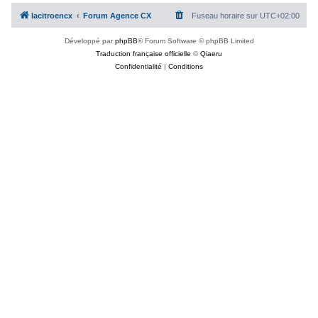
c
lacitroencx
Forum Agence CX
Fuseau horaire sur
UTC+02:00
h
Développé par
phpBB
® Forum Software © phpBB Limited
e
Traduction française officielle
©
Qiaeru
r
Confidentialité
|
Conditions