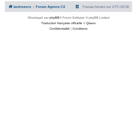
c
lacitroencx
Forum Agence CX
Fuseau horaire sur
UTC+02:00
h
Développé par
phpBB
® Forum Software © phpBB Limited
e
Traduction française officielle
©
Qiaeru
r
Confidentialité
|
Conditions