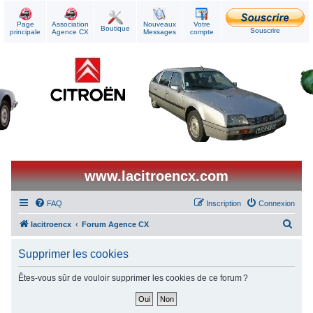
Page
Association
Nouveaux
Votre
Boutique
Souscrire
principale
Agence CX
Messages
compte
www.lacitroencx.com
FAQ
Inscription
Connexion
R
lacitroencx
Forum Agence CX
e
Supprimer les cookies
c
h
Êtes-vous sûr de vouloir supprimer les cookies de ce forum ?
e
r