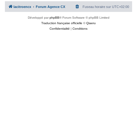
c
lacitroencx
Forum Agence CX
Fuseau horaire sur
UTC+02:00
h
Développé par
phpBB
® Forum Software © phpBB Limited
e
Traduction française officielle
©
Qiaeru
r
Confidentialité
|
Conditions