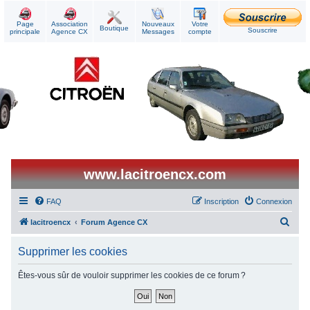
Page
Association
Nouveaux
Votre
Boutique
Souscrire
principale
Agence CX
Messages
compte
www.lacitroencx.com
FAQ
Inscription
Connexion
R
lacitroencx
Forum Agence CX
e
Supprimer les cookies
c
h
Êtes-vous sûr de vouloir supprimer les cookies de ce forum ?
e
r