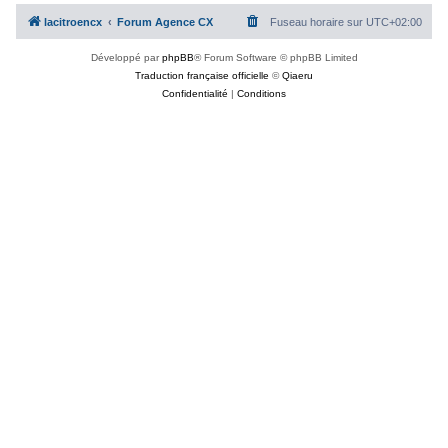
c
lacitroencx
Forum Agence CX
Fuseau horaire sur
UTC+02:00
h
Développé par
phpBB
® Forum Software © phpBB Limited
e
Traduction française officielle
©
Qiaeru
r
Confidentialité
|
Conditions