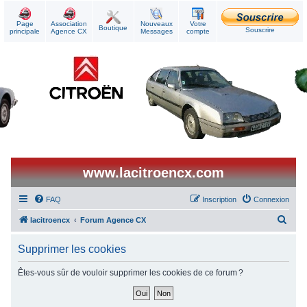
Page
Association
Nouveaux
Votre
Boutique
Souscrire
principale
Agence CX
Messages
compte
www.lacitroencx.com
FAQ
Inscription
Connexion
R
lacitroencx
Forum Agence CX
e
Supprimer les cookies
c
h
Êtes-vous sûr de vouloir supprimer les cookies de ce forum ?
e
r