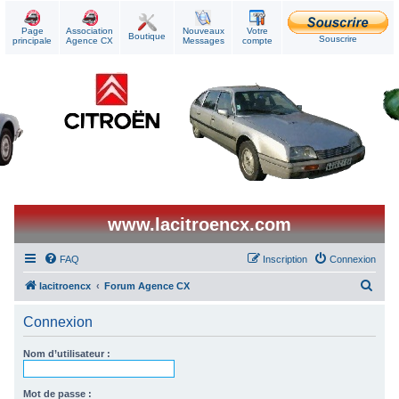
Page
Association
Nouveaux
Votre
Boutique
Souscrire
principale
Agence CX
Messages
compte
www.lacitroencx.com
FAQ
Inscription
Connexion
R
lacitroencx
Forum Agence CX
e
Connexion
c
h
Nom d’utilisateur :
e
r
Mot de passe :