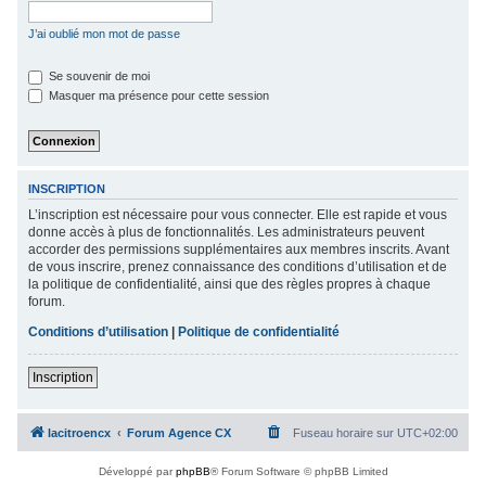
c
J’ai oublié mon mot de passe
h
e
Se souvenir de moi
Masquer ma présence pour cette session
r
INSCRIPTION
L’inscription est nécessaire pour vous connecter. Elle est rapide et vous
donne accès à plus de fonctionnalités. Les administrateurs peuvent
accorder des permissions supplémentaires aux membres inscrits. Avant
de vous inscrire, prenez connaissance des conditions d’utilisation et de
la politique de confidentialité, ainsi que des règles propres à chaque
forum.
Conditions d’utilisation
|
Politique de confidentialité
Inscription
lacitroencx
Forum Agence CX
Fuseau horaire sur
UTC+02:00
Développé par
phpBB
® Forum Software © phpBB Limited