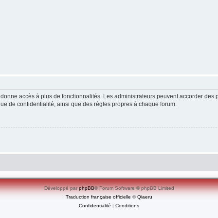
ous donne accès à plus de fonctionnalités. Les administrateurs peuvent accorder de
ique de confidentialité, ainsi que des règles propres à chaque forum.
Développé par
phpBB
® Forum Software © phpBB Limited
Traduction française officielle
©
Qiaeru
Confidentialité
|
Conditions