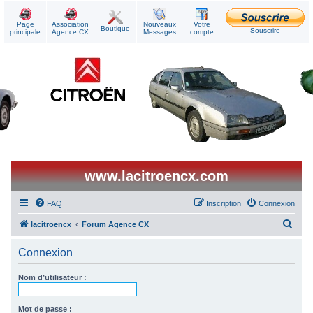
Page
Association
Nouveaux
Votre
Boutique
Souscrire
principale
Agence CX
Messages
compte
www.lacitroencx.com
FAQ
Inscription
Connexion
R
lacitroencx
Forum Agence CX
e
Connexion
c
h
Nom d’utilisateur :
e
r
Mot de passe :