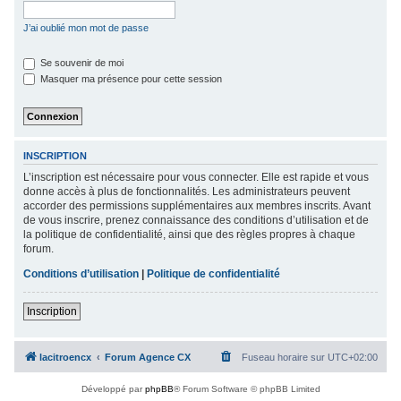
c
J’ai oublié mon mot de passe
h
e
Se souvenir de moi
Masquer ma présence pour cette session
r
INSCRIPTION
L’inscription est nécessaire pour vous connecter. Elle est rapide et vous
donne accès à plus de fonctionnalités. Les administrateurs peuvent
accorder des permissions supplémentaires aux membres inscrits. Avant
de vous inscrire, prenez connaissance des conditions d’utilisation et de
la politique de confidentialité, ainsi que des règles propres à chaque
forum.
Conditions d’utilisation
|
Politique de confidentialité
Inscription
lacitroencx
Forum Agence CX
Fuseau horaire sur
UTC+02:00
Développé par
phpBB
® Forum Software © phpBB Limited