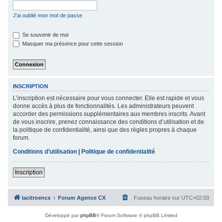
c
J’ai oublié mon mot de passe
h
e
Se souvenir de moi
Masquer ma présence pour cette session
r
INSCRIPTION
L’inscription est nécessaire pour vous connecter. Elle est rapide et vous
donne accès à plus de fonctionnalités. Les administrateurs peuvent
accorder des permissions supplémentaires aux membres inscrits. Avant
de vous inscrire, prenez connaissance des conditions d’utilisation et de
la politique de confidentialité, ainsi que des règles propres à chaque
forum.
Conditions d’utilisation
|
Politique de confidentialité
Inscription
lacitroencx
Forum Agence CX
Fuseau horaire sur
UTC+02:00
Développé par
phpBB
® Forum Software © phpBB Limited