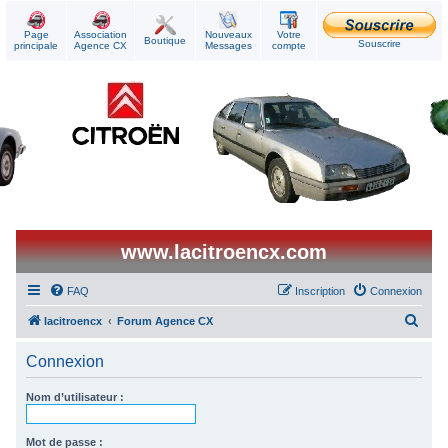
Page
Association
Nouveaux
Votre
Boutique
Souscrire
principale
Agence CX
Messages
compte
www.lacitroencx.com
FAQ
Inscription
Connexion
R
lacitroencx
Forum Agence CX
e
Connexion
c
h
Nom d’utilisateur :
e
r
Mot de passe :