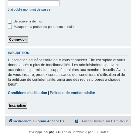
c
J’ai oublié mon mot de passe
h
e
Se souvenir de moi
Masquer ma présence pour cette session
r
INSCRIPTION
L’inscription est nécessaire pour vous connecter. Elle est rapide et vous
donne accès à plus de fonctionnalités. Les administrateurs peuvent
accorder des permissions supplémentaires aux membres inscrits. Avant
de vous inscrire, prenez connaissance des conditions d’utilisation et de
la politique de confidentialité, ainsi que des règles propres à chaque
forum.
Conditions d’utilisation
|
Politique de confidentialité
Inscription
lacitroencx
Forum Agence CX
Fuseau horaire sur
UTC+02:00
Développé par
phpBB
® Forum Software © phpBB Limited