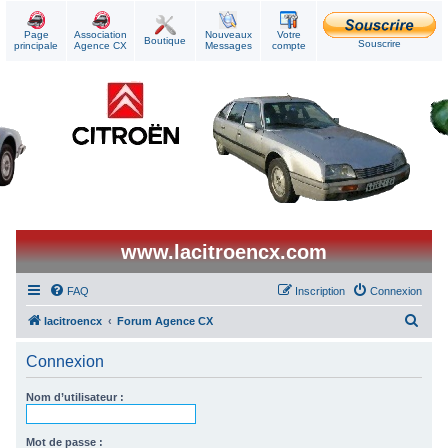
Page
Association
Nouveaux
Votre
Boutique
Souscrire
principale
Agence CX
Messages
compte
www.lacitroencx.com
FAQ
Inscription
Connexion
R
lacitroencx
Forum Agence CX
e
Connexion
c
h
Nom d’utilisateur :
e
r
Mot de passe :