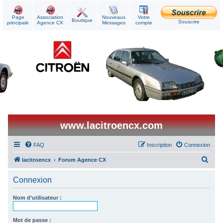
Page
Association
Nouveaux
Votre
Boutique
Souscrire
principale
Agence CX
Messages
compte
www.lacitroencx.com
FAQ
Inscription
Connexion
R
lacitroencx
Forum Agence CX
e
Connexion
c
h
Nom d’utilisateur :
e
r
Mot de passe :