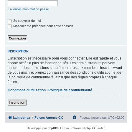
c
J’ai oublié mon mot de passe
h
e
Se souvenir de moi
Masquer ma présence pour cette session
r
INSCRIPTION
L’inscription est nécessaire pour vous connecter. Elle est rapide et vous
donne accès à plus de fonctionnalités. Les administrateurs peuvent
accorder des permissions supplémentaires aux membres inscrits. Avant
de vous inscrire, prenez connaissance des conditions d’utilisation et de
la politique de confidentialité, ainsi que des règles propres à chaque
forum.
Conditions d’utilisation
|
Politique de confidentialité
Inscription
lacitroencx
Forum Agence CX
Fuseau horaire sur
UTC+02:00
Développé par
phpBB
® Forum Software © phpBB Limited