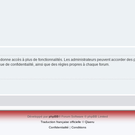
ous donne accès à plus de fonctionnalités. Les administrateurs peuvent accorder de
ique de confidentialité, ainsi que des règles propres à chaque forum.
Développé par
phpBB
® Forum Software © phpBB Limited
Traduction française officielle
©
Qiaeru
Confidentialité
|
Conditions