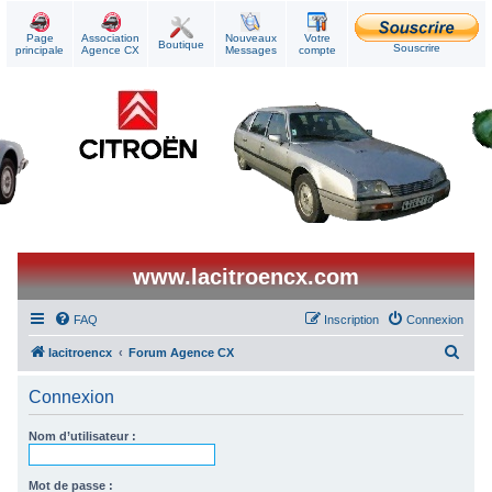
Page
Association
Nouveaux
Votre
Boutique
Souscrire
principale
Agence CX
Messages
compte
www.lacitroencx.com
FAQ
Inscription
Connexion
R
lacitroencx
Forum Agence CX
e
Connexion
c
h
Nom d’utilisateur :
e
r
Mot de passe :