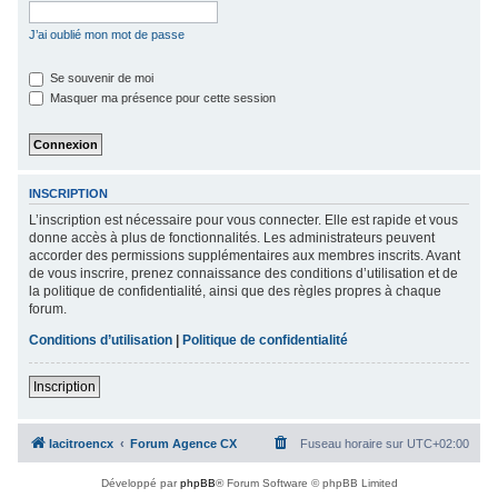
c
J’ai oublié mon mot de passe
h
e
Se souvenir de moi
Masquer ma présence pour cette session
r
INSCRIPTION
L’inscription est nécessaire pour vous connecter. Elle est rapide et vous
donne accès à plus de fonctionnalités. Les administrateurs peuvent
accorder des permissions supplémentaires aux membres inscrits. Avant
de vous inscrire, prenez connaissance des conditions d’utilisation et de
la politique de confidentialité, ainsi que des règles propres à chaque
forum.
Conditions d’utilisation
|
Politique de confidentialité
Inscription
lacitroencx
Forum Agence CX
Fuseau horaire sur
UTC+02:00
Développé par
phpBB
® Forum Software © phpBB Limited