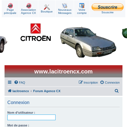
Page
Association
Nouveaux
Votre
Boutique
Souscrire
principale
Agence CX
Messages
compte
www.lacitroencx.com
FAQ
Inscription
Connexion
R
lacitroencx
Forum Agence CX
e
Connexion
c
h
Nom d’utilisateur :
e
r
Mot de passe :