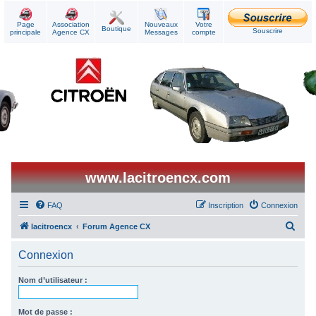
Page
Association
Nouveaux
Votre
Boutique
Souscrire
principale
Agence CX
Messages
compte
www.lacitroencx.com
FAQ
Inscription
Connexion
R
lacitroencx
Forum Agence CX
e
Connexion
c
h
Nom d’utilisateur :
e
r
Mot de passe :