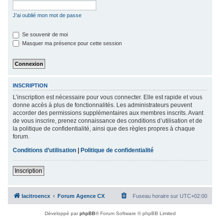
c
J’ai oublié mon mot de passe
h
e
Se souvenir de moi
Masquer ma présence pour cette session
r
INSCRIPTION
L’inscription est nécessaire pour vous connecter. Elle est rapide et vous
donne accès à plus de fonctionnalités. Les administrateurs peuvent
accorder des permissions supplémentaires aux membres inscrits. Avant
de vous inscrire, prenez connaissance des conditions d’utilisation et de
la politique de confidentialité, ainsi que des règles propres à chaque
forum.
Conditions d’utilisation
|
Politique de confidentialité
Inscription
lacitroencx
Forum Agence CX
Fuseau horaire sur
UTC+02:00
Développé par
phpBB
® Forum Software © phpBB Limited