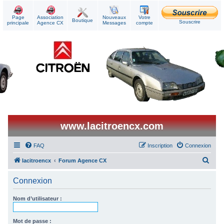
Page
Association
Nouveaux
Votre
Boutique
Souscrire
principale
Agence CX
Messages
compte
www.lacitroencx.com
FAQ
Inscription
Connexion
R
lacitroencx
Forum Agence CX
e
Connexion
c
h
Nom d’utilisateur :
e
r
Mot de passe :