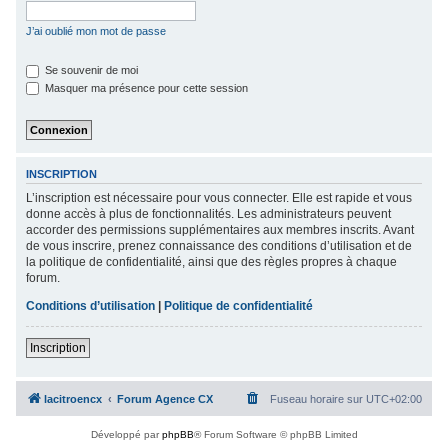
c
J’ai oublié mon mot de passe
h
e
Se souvenir de moi
Masquer ma présence pour cette session
r
INSCRIPTION
L’inscription est nécessaire pour vous connecter. Elle est rapide et vous
donne accès à plus de fonctionnalités. Les administrateurs peuvent
accorder des permissions supplémentaires aux membres inscrits. Avant
de vous inscrire, prenez connaissance des conditions d’utilisation et de
la politique de confidentialité, ainsi que des règles propres à chaque
forum.
Conditions d’utilisation
|
Politique de confidentialité
Inscription
lacitroencx
Forum Agence CX
Fuseau horaire sur
UTC+02:00
Développé par
phpBB
® Forum Software © phpBB Limited