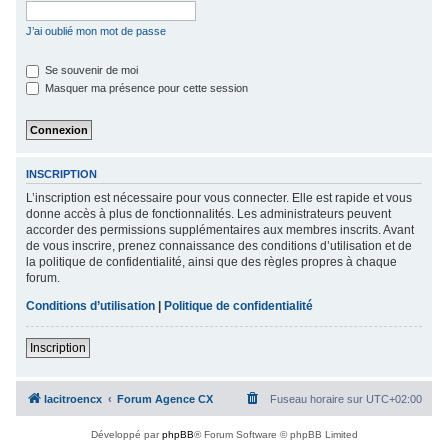
c
J’ai oublié mon mot de passe
h
e
Se souvenir de moi
Masquer ma présence pour cette session
r
INSCRIPTION
L’inscription est nécessaire pour vous connecter. Elle est rapide et vous
donne accès à plus de fonctionnalités. Les administrateurs peuvent
accorder des permissions supplémentaires aux membres inscrits. Avant
de vous inscrire, prenez connaissance des conditions d’utilisation et de
la politique de confidentialité, ainsi que des règles propres à chaque
forum.
Conditions d’utilisation
|
Politique de confidentialité
Inscription
lacitroencx
Forum Agence CX
Fuseau horaire sur
UTC+02:00
Développé par
phpBB
® Forum Software © phpBB Limited