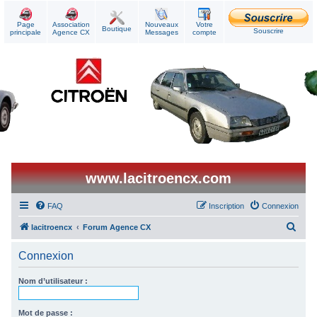
Page
Association
Nouveaux
Votre
Boutique
Souscrire
principale
Agence CX
Messages
compte
www.lacitroencx.com
FAQ
Inscription
Connexion
R
lacitroencx
Forum Agence CX
e
Connexion
c
h
Nom d’utilisateur :
e
r
Mot de passe :