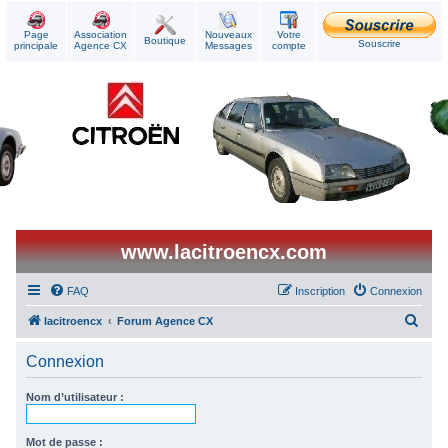
Page
Association
Nouveaux
Votre
Boutique
Souscrire
principale
Agence CX
Messages
compte
www.lacitroencx.com
FAQ
Inscription
Connexion
R
lacitroencx
Forum Agence CX
e
Connexion
c
h
Nom d’utilisateur :
e
r
Mot de passe :