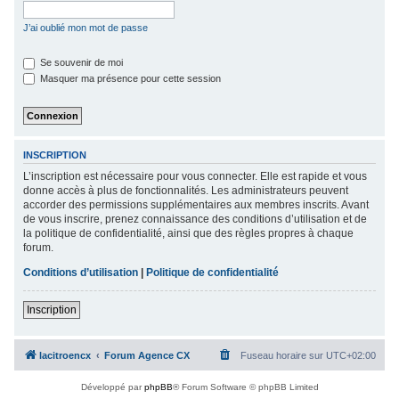
c
J’ai oublié mon mot de passe
h
e
Se souvenir de moi
Masquer ma présence pour cette session
r
INSCRIPTION
L’inscription est nécessaire pour vous connecter. Elle est rapide et vous
donne accès à plus de fonctionnalités. Les administrateurs peuvent
accorder des permissions supplémentaires aux membres inscrits. Avant
de vous inscrire, prenez connaissance des conditions d’utilisation et de
la politique de confidentialité, ainsi que des règles propres à chaque
forum.
Conditions d’utilisation
|
Politique de confidentialité
Inscription
lacitroencx
Forum Agence CX
Fuseau horaire sur
UTC+02:00
Développé par
phpBB
® Forum Software © phpBB Limited