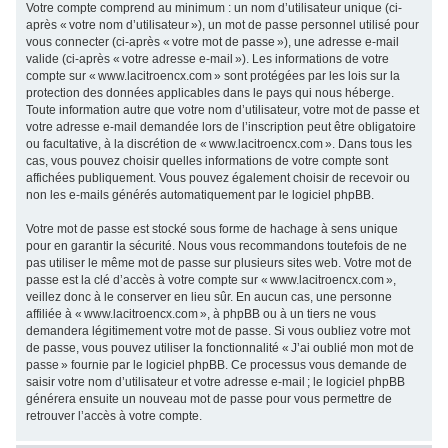
Votre compte comprend au minimum : un nom d’utilisateur unique (ci-
après « votre nom d’utilisateur »), un mot de passe personnel utilisé pour
vous connecter (ci-après « votre mot de passe »), une adresse e-mail
valide (ci-après « votre adresse e-mail »). Les informations de votre
compte sur « www.lacitroencx.com » sont protégées par les lois sur la
protection des données applicables dans le pays qui nous héberge.
Toute information autre que votre nom d’utilisateur, votre mot de passe et
votre adresse e-mail demandée lors de l’inscription peut être obligatoire
ou facultative, à la discrétion de « www.lacitroencx.com ». Dans tous les
cas, vous pouvez choisir quelles informations de votre compte sont
affichées publiquement. Vous pouvez également choisir de recevoir ou
non les e-mails générés automatiquement par le logiciel phpBB.
Votre mot de passe est stocké sous forme de hachage à sens unique
pour en garantir la sécurité. Nous vous recommandons toutefois de ne
pas utiliser le même mot de passe sur plusieurs sites web. Votre mot de
passe est la clé d’accès à votre compte sur « www.lacitroencx.com »,
veillez donc à le conserver en lieu sûr. En aucun cas, une personne
affiliée à « www.lacitroencx.com », à phpBB ou à un tiers ne vous
demandera légitimement votre mot de passe. Si vous oubliez votre mot
de passe, vous pouvez utiliser la fonctionnalité « J’ai oublié mon mot de
passe » fournie par le logiciel phpBB. Ce processus vous demande de
saisir votre nom d’utilisateur et votre adresse e-mail ; le logiciel phpBB
générera ensuite un nouveau mot de passe pour vous permettre de
retrouver l’accès à votre compte.