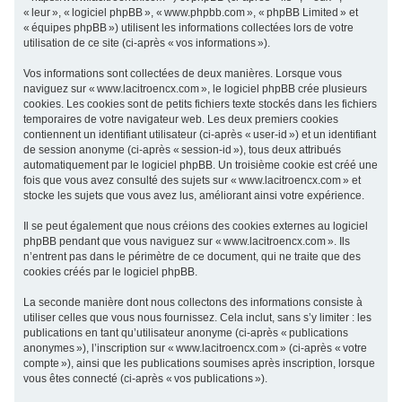
« leur », « logiciel phpBB », « www.phpbb.com », « phpBB Limited » et
c
« équipes phpBB ») utilisent les informations collectées lors de votre
h
utilisation de ce site (ci-après « vos informations »).
e
Vos informations sont collectées de deux manières. Lorsque vous
r
naviguez sur « www.lacitroencx.com », le logiciel phpBB crée plusieurs
cookies. Les cookies sont de petits fichiers texte stockés dans les fichiers
temporaires de votre navigateur web. Les deux premiers cookies
contiennent un identifiant utilisateur (ci-après « user-id ») et un identifiant
de session anonyme (ci-après « session-id »), tous deux attribués
automatiquement par le logiciel phpBB. Un troisième cookie est créé une
fois que vous avez consulté des sujets sur « www.lacitroencx.com » et
stocke les sujets que vous avez lus, améliorant ainsi votre expérience.
Il se peut également que nous créions des cookies externes au logiciel
phpBB pendant que vous naviguez sur « www.lacitroencx.com ». Ils
n’entrent pas dans le périmètre de ce document, qui ne traite que des
cookies créés par le logiciel phpBB.
La seconde manière dont nous collectons des informations consiste à
utiliser celles que vous nous fournissez. Cela inclut, sans s’y limiter : les
publications en tant qu’utilisateur anonyme (ci-après « publications
anonymes »), l’inscription sur « www.lacitroencx.com » (ci-après « votre
compte »), ainsi que les publications soumises après inscription, lorsque
vous êtes connecté (ci-après « vos publications »).