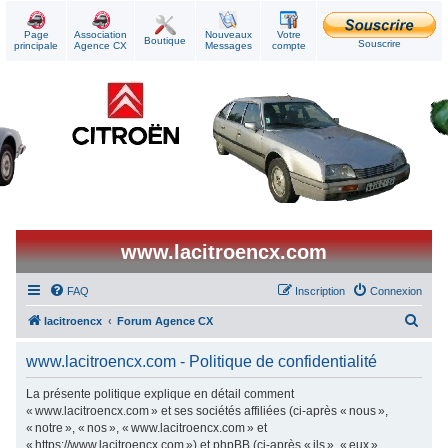
Page
Association
Nouveaux
Votre
Boutique
Souscrire
principale
Agence CX
Messages
compte
www.lacitroencx.com
FAQ
Inscription
Connexion
R
lacitroencx
Forum Agence CX
e
www.lacitroencx.com - Politique de confidentialité
c
h
La présente politique explique en détail comment
« www.lacitroencx.com » et ses sociétés affiliées (ci-après « nous »,
e
« notre », « nos », « www.lacitroencx.com » et
r
« https://www.lacitroencx.com ») et phpBB (ci-après « ils », « eux »,