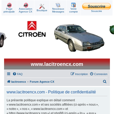
Page
Association
Nouveaux
Votre
Boutique
Souscrire
principale
Agence CX
Messages
compte
www.lacitroencx.com
FAQ
Inscription
Connexion
R
lacitroencx
Forum Agence CX
e
www.lacitroencx.com - Politique de confidentialité
c
h
La présente politique explique en détail comment
« www.lacitroencx.com » et ses sociétés affiliées (ci-après « nous »,
e
« notre », « nos », « www.lacitroencx.com » et
r
« https://www.lacitroencx.com ») et phpBB (ci-après « ils », « eux »,