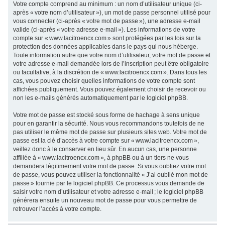
Votre compte comprend au minimum : un nom d’utilisateur unique (ci-
après « votre nom d’utilisateur »), un mot de passe personnel utilisé pour
vous connecter (ci-après « votre mot de passe »), une adresse e-mail
valide (ci-après « votre adresse e-mail »). Les informations de votre
compte sur « www.lacitroencx.com » sont protégées par les lois sur la
protection des données applicables dans le pays qui nous héberge.
Toute information autre que votre nom d’utilisateur, votre mot de passe et
votre adresse e-mail demandée lors de l’inscription peut être obligatoire
ou facultative, à la discrétion de « www.lacitroencx.com ». Dans tous les
cas, vous pouvez choisir quelles informations de votre compte sont
affichées publiquement. Vous pouvez également choisir de recevoir ou
non les e-mails générés automatiquement par le logiciel phpBB.
Votre mot de passe est stocké sous forme de hachage à sens unique
pour en garantir la sécurité. Nous vous recommandons toutefois de ne
pas utiliser le même mot de passe sur plusieurs sites web. Votre mot de
passe est la clé d’accès à votre compte sur « www.lacitroencx.com »,
veillez donc à le conserver en lieu sûr. En aucun cas, une personne
affiliée à « www.lacitroencx.com », à phpBB ou à un tiers ne vous
demandera légitimement votre mot de passe. Si vous oubliez votre mot
de passe, vous pouvez utiliser la fonctionnalité « J’ai oublié mon mot de
passe » fournie par le logiciel phpBB. Ce processus vous demande de
saisir votre nom d’utilisateur et votre adresse e-mail ; le logiciel phpBB
générera ensuite un nouveau mot de passe pour vous permettre de
retrouver l’accès à votre compte.