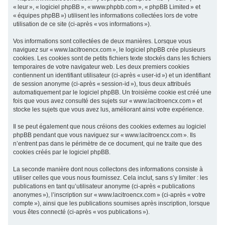
« leur », « logiciel phpBB », « www.phpbb.com », « phpBB Limited » et
c
« équipes phpBB ») utilisent les informations collectées lors de votre
h
utilisation de ce site (ci-après « vos informations »).
e
Vos informations sont collectées de deux manières. Lorsque vous
r
naviguez sur « www.lacitroencx.com », le logiciel phpBB crée plusieurs
cookies. Les cookies sont de petits fichiers texte stockés dans les fichiers
temporaires de votre navigateur web. Les deux premiers cookies
contiennent un identifiant utilisateur (ci-après « user-id ») et un identifiant
de session anonyme (ci-après « session-id »), tous deux attribués
automatiquement par le logiciel phpBB. Un troisième cookie est créé une
fois que vous avez consulté des sujets sur « www.lacitroencx.com » et
stocke les sujets que vous avez lus, améliorant ainsi votre expérience.
Il se peut également que nous créions des cookies externes au logiciel
phpBB pendant que vous naviguez sur « www.lacitroencx.com ». Ils
n’entrent pas dans le périmètre de ce document, qui ne traite que des
cookies créés par le logiciel phpBB.
La seconde manière dont nous collectons des informations consiste à
utiliser celles que vous nous fournissez. Cela inclut, sans s’y limiter : les
publications en tant qu’utilisateur anonyme (ci-après « publications
anonymes »), l’inscription sur « www.lacitroencx.com » (ci-après « votre
compte »), ainsi que les publications soumises après inscription, lorsque
vous êtes connecté (ci-après « vos publications »).