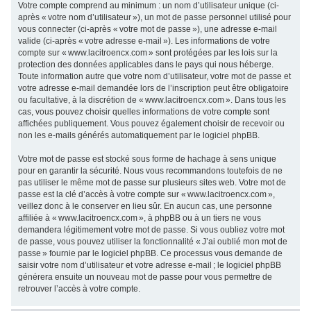
Votre compte comprend au minimum : un nom d’utilisateur unique (ci-
après « votre nom d’utilisateur »), un mot de passe personnel utilisé pour
vous connecter (ci-après « votre mot de passe »), une adresse e-mail
valide (ci-après « votre adresse e-mail »). Les informations de votre
compte sur « www.lacitroencx.com » sont protégées par les lois sur la
protection des données applicables dans le pays qui nous héberge.
Toute information autre que votre nom d’utilisateur, votre mot de passe et
votre adresse e-mail demandée lors de l’inscription peut être obligatoire
ou facultative, à la discrétion de « www.lacitroencx.com ». Dans tous les
cas, vous pouvez choisir quelles informations de votre compte sont
affichées publiquement. Vous pouvez également choisir de recevoir ou
non les e-mails générés automatiquement par le logiciel phpBB.
Votre mot de passe est stocké sous forme de hachage à sens unique
pour en garantir la sécurité. Nous vous recommandons toutefois de ne
pas utiliser le même mot de passe sur plusieurs sites web. Votre mot de
passe est la clé d’accès à votre compte sur « www.lacitroencx.com »,
veillez donc à le conserver en lieu sûr. En aucun cas, une personne
affiliée à « www.lacitroencx.com », à phpBB ou à un tiers ne vous
demandera légitimement votre mot de passe. Si vous oubliez votre mot
de passe, vous pouvez utiliser la fonctionnalité « J’ai oublié mon mot de
passe » fournie par le logiciel phpBB. Ce processus vous demande de
saisir votre nom d’utilisateur et votre adresse e-mail ; le logiciel phpBB
générera ensuite un nouveau mot de passe pour vous permettre de
retrouver l’accès à votre compte.