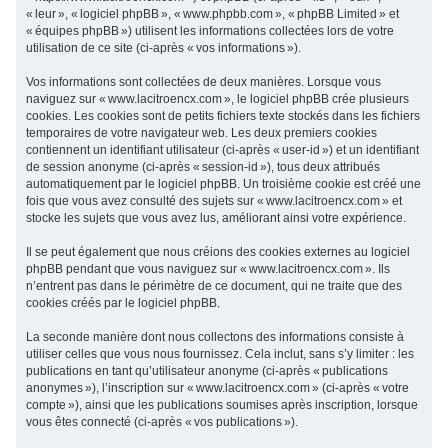
« leur », « logiciel phpBB », « www.phpbb.com », « phpBB Limited » et
c
« équipes phpBB ») utilisent les informations collectées lors de votre
h
utilisation de ce site (ci-après « vos informations »).
e
Vos informations sont collectées de deux manières. Lorsque vous
r
naviguez sur « www.lacitroencx.com », le logiciel phpBB crée plusieurs
cookies. Les cookies sont de petits fichiers texte stockés dans les fichiers
temporaires de votre navigateur web. Les deux premiers cookies
contiennent un identifiant utilisateur (ci-après « user-id ») et un identifiant
de session anonyme (ci-après « session-id »), tous deux attribués
automatiquement par le logiciel phpBB. Un troisième cookie est créé une
fois que vous avez consulté des sujets sur « www.lacitroencx.com » et
stocke les sujets que vous avez lus, améliorant ainsi votre expérience.
Il se peut également que nous créions des cookies externes au logiciel
phpBB pendant que vous naviguez sur « www.lacitroencx.com ». Ils
n’entrent pas dans le périmètre de ce document, qui ne traite que des
cookies créés par le logiciel phpBB.
La seconde manière dont nous collectons des informations consiste à
utiliser celles que vous nous fournissez. Cela inclut, sans s’y limiter : les
publications en tant qu’utilisateur anonyme (ci-après « publications
anonymes »), l’inscription sur « www.lacitroencx.com » (ci-après « votre
compte »), ainsi que les publications soumises après inscription, lorsque
vous êtes connecté (ci-après « vos publications »).