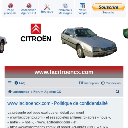
Page
Association
Nouveaux
Votre
Boutique
Souscrire
principale
Agence CX
Messages
compte
www.lacitroencx.com
FAQ
Inscription
Connexion
R
lacitroencx
Forum Agence CX
e
www.lacitroencx.com - Politique de confidentialité
c
h
La présente politique explique en détail comment
« www.lacitroencx.com » et ses sociétés affiliées (ci-après « nous »,
e
« notre », « nos », « www.lacitroencx.com » et
r
« https://www.lacitroencx.com ») et phpBB (ci-après « ils », « eux »,